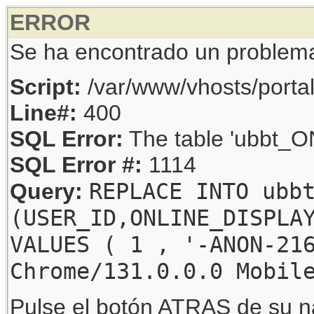
ERROR
Se ha encontrado un problem
Script:
/var/www/vhosts/porta
Line#:
400
SQL Error:
The table 'ubbt_ON
SQL Error #:
1114
REPLACE INTO ubb
Query:
(USER_ID,ONLINE_DISPLA
VALUES ( 1 , '-ANON-21
Chrome/131.0.0.0 Mobil
Pulse el botón ATRAS de su na