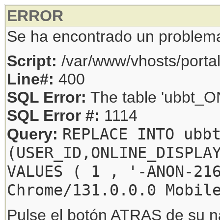
ERROR
Se ha encontrado un problem
Script:
/var/www/vhosts/porta
Line#:
400
SQL Error:
The table 'ubbt_ON
SQL Error #:
1114
REPLACE INTO ubb
Query:
(USER_ID,ONLINE_DISPLA
VALUES ( 1 , '-ANON-21
Chrome/131.0.0.0 Mobil
Pulse el botón ATRAS de su na