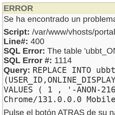
ERROR
Se ha encontrado un problem
Script:
/var/www/vhosts/porta
Line#:
400
SQL Error:
The table 'ubbt_ON
SQL Error #:
1114
REPLACE INTO ubb
Query:
(USER_ID,ONLINE_DISPLA
VALUES ( 1 , '-ANON-21
Chrome/131.0.0.0 Mobil
Pulse el botón ATRAS de su na