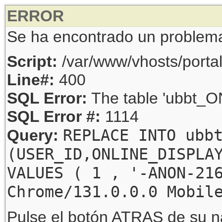
ERROR
Se ha encontrado un problem
Script:
/var/www/vhosts/porta
Line#:
400
SQL Error:
The table 'ubbt_ON
SQL Error #:
1114
REPLACE INTO ubb
Query:
(USER_ID,ONLINE_DISPLA
VALUES ( 1 , '-ANON-21
Chrome/131.0.0.0 Mobil
Pulse el botón ATRAS de su na