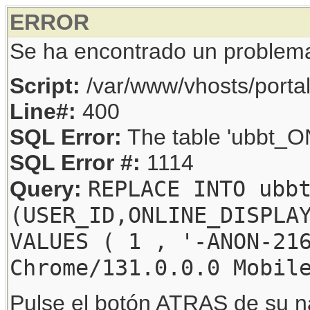
ERROR
Se ha encontrado un problem
Script:
/var/www/vhosts/porta
Line#:
400
SQL Error:
The table 'ubbt_ON
SQL Error #:
1114
REPLACE INTO ubb
Query:
(USER_ID,ONLINE_DISPLA
VALUES ( 1 , '-ANON-21
Chrome/131.0.0.0 Mobil
Pulse el botón ATRAS de su na