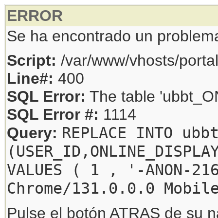
ERROR
Se ha encontrado un problem
Script:
/var/www/vhosts/porta
Line#:
400
SQL Error:
The table 'ubbt_ON
SQL Error #:
1114
REPLACE INTO ubb
Query:
(USER_ID,ONLINE_DISPLA
VALUES ( 1 , '-ANON-21
Chrome/131.0.0.0 Mobil
Pulse el botón ATRAS de su na