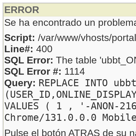
ERROR
Se ha encontrado un problem
Script:
/var/www/vhosts/porta
Line#:
400
SQL Error:
The table 'ubbt_ON
SQL Error #:
1114
REPLACE INTO ubb
Query:
(USER_ID,ONLINE_DISPLA
VALUES ( 1 , '-ANON-21
Chrome/131.0.0.0 Mobil
Pulse el botón ATRAS de su na