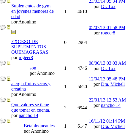
23/03/14
05:34 PM
Suplementos de gym
por
Dr. Tox
en jovenes menores de
1
4610
edad
por Anonimo
05/07/13
01:58 PM
por
rogeer8
EXCESO DE
0
2964
SUPLEMENTOS
QUEMAGRASAS
por
rogeer8
08/06/13
03:03 AM
son
1
4746
por
Dr. Tox
por Anonimo
12/04/13
05:48 PM
alergia frutos secos y
por
Dra. Michell
1
5650
creatina
por Anonimo
22/01/13
12:53 AM
Que valores se tiene
por
nancho 14
2
6944
que tomar en cuenta.
por
nancho 14
16/11/12
01:14 PM
Betabloqueantes
1
6147
por
Dra. Michell
por Anonimo