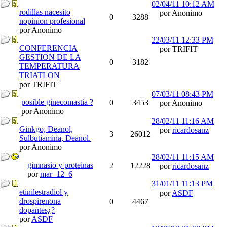
02/04/11
10:12 AM
rodillas nacesito
por Anonimo
0
3288
nopinion profesional
por Anonimo
22/03/11
12:33 PM
CONFERENCIA
por TRIFIT
GESTION DE LA
0
3182
TEMPERATURA
TRIATLON
por TRIFIT
07/03/11
08:43 PM
posible ginecomastia ?
0
3453
por Anonimo
por Anonimo
28/02/11
11:16 AM
Ginkgo, Deanol,
por
ricardosanz
3
26012
Sulbutiamina, Deanol.
por Anonimo
28/02/11
11:15 AM
gimnasio y proteinas
2
12228
por
ricardosanz
por
mar_12_6
31/01/11
11:13 PM
etinilestradiol y
por
ASDF
drospirenona
0
4467
dopantes¿?
por
ASDF