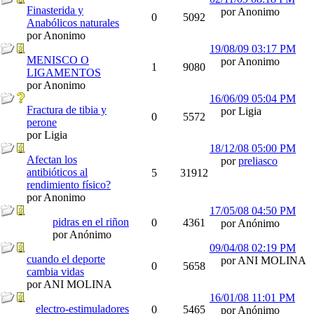
Finasterida y
por Anonimo
0
5092
Anabólicos naturales
por Anonimo
19/08/09
03:17 PM
MENISCO O
por Anonimo
1
9080
LIGAMENTOS
por Anonimo
16/06/09
05:04 PM
Fractura de tibia y
por Ligia
0
5572
perone
por Ligia
18/12/08
05:00 PM
Afectan los
por
preliasco
antibióticos al
5
31912
rendimiento físico?
por Anonimo
17/05/08
04:50 PM
pidras en el riñon
0
4361
por Anónimo
por Anónimo
09/04/08
02:19 PM
cuando el deporte
por ANI MOLINA
0
5658
cambia vidas
por ANI MOLINA
16/01/08
11:01 PM
electro-estimuladores
0
5465
por Anónimo