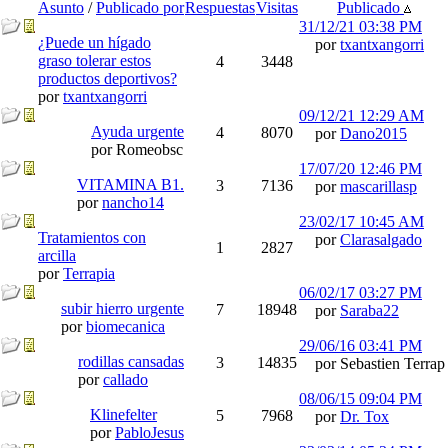
Asunto
/
Publicado por
Respuestas
Visitas
Publicado
31/12/21
03:38 PM
¿Puede un hígado
por
txantxangorri
graso tolerar estos
4
3448
productos deportivos?
por
txantxangorri
09/12/21
12:29 AM
Ayuda urgente
4
8070
por
Dano2015
por Romeobsc
17/07/20
12:46 PM
VITAMINA B1.
3
7136
por
mascarillasp
por
nancho14
23/02/17
10:45 AM
Tratamientos con
por
Clarasalgado
1
2827
arcilla
por
Terrapia
06/02/17
03:27 PM
subir hierro urgente
7
18948
por
Saraba22
por
biomecanica
29/06/16
03:41 PM
rodillas cansadas
3
14835
por Sebastien Terrap
por
callado
08/06/15
09:04 PM
Klinefelter
5
7968
por
Dr. Tox
por
PabloJesus