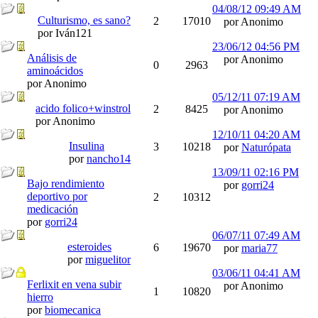
04/08/12
09:49 AM
Culturismo, es sano?
2
17010
por Anonimo
por Iván121
23/06/12
04:56 PM
Análisis de
por Anonimo
0
2963
aminoácidos
por Anonimo
05/12/11
07:19 AM
acido folico+winstrol
2
8425
por Anonimo
por Anonimo
12/10/11
04:20 AM
Insulina
3
10218
por
Naturópata
por
nancho14
13/09/11
02:16 PM
Bajo rendimiento
por
gorri24
deportivo por
2
10312
medicación
por
gorri24
06/07/11
07:49 AM
esteroides
6
19670
por
maria77
por
miguelitor
03/06/11
04:41 AM
Ferlixit en vena subir
por Anonimo
1
10820
hierro
por
biomecanica