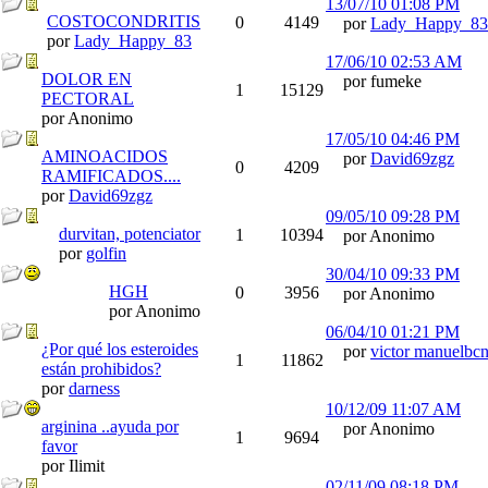
13/07/10
01:08 PM
COSTOCONDRITIS
0
4149
por
Lady_Happy_83
por
Lady_Happy_83
17/06/10
02:53 AM
DOLOR EN
por fumeke
1
15129
PECTORAL
por Anonimo
17/05/10
04:46 PM
AMINOACIDOS
por
David69zgz
0
4209
RAMIFICADOS....
por
David69zgz
09/05/10
09:28 PM
durvitan, potenciator
1
10394
por Anonimo
por
golfin
30/04/10
09:33 PM
HGH
0
3956
por Anonimo
por Anonimo
06/04/10
01:21 PM
¿Por qué los esteroides
por
victor manuelbc
1
11862
están prohibidos?
por
darness
10/12/09
11:07 AM
arginina ..ayuda por
por Anonimo
1
9694
favor
por Ilimit
02/11/09
08:18 PM