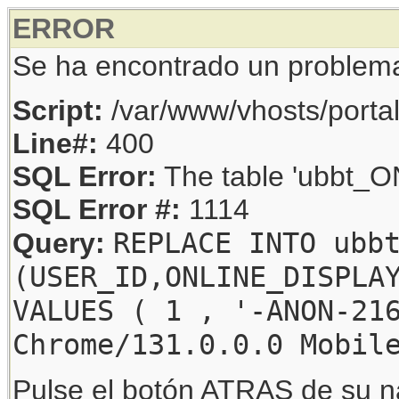
ERROR
Se ha encontrado un problem
Script:
/var/www/vhosts/porta
Line#:
400
SQL Error:
The table 'ubbt_ON
SQL Error #:
1114
REPLACE INTO ubb
Query:
(USER_ID,ONLINE_DISPLA
VALUES ( 1 , '-ANON-21
Chrome/131.0.0.0 Mobil
Pulse el botón ATRAS de su na