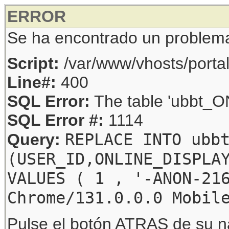
ERROR
Se ha encontrado un problem
Script:
/var/www/vhosts/porta
Line#:
400
SQL Error:
The table 'ubbt_ON
SQL Error #:
1114
REPLACE INTO ubb
Query:
(USER_ID,ONLINE_DISPLA
VALUES ( 1 , '-ANON-21
Chrome/131.0.0.0 Mobil
Pulse el botón ATRAS de su na