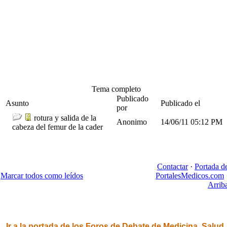
Tema completo
Publicado
Asunto
Publicado el
por
rotura y salida de la
Anonimo
14/06/11
05:12 PM
cabeza del femur de la cader
Contactar
·
Portada d
Marcar todos como leídos
PortalesMedicos.com
Arrib
Ir a la portada de los Foros de Debate de Medicina, Salud