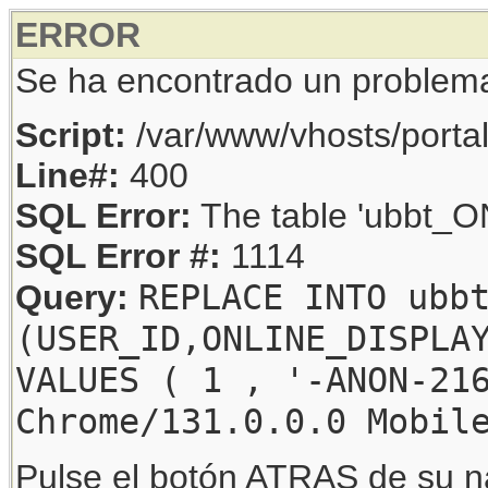
ERROR
Se ha encontrado un problem
Script:
/var/www/vhosts/porta
Line#:
400
SQL Error:
The table 'ubbt_ON
SQL Error #:
1114
REPLACE INTO ubb
Query:
(USER_ID,ONLINE_DISPLA
VALUES ( 1 , '-ANON-21
Chrome/131.0.0.0 Mobil
Pulse el botón ATRAS de su na