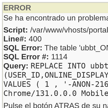
ERROR
Se ha encontrado un problem
Script:
/var/www/vhosts/porta
Line#:
400
SQL Error:
The table 'ubbt_ON
SQL Error #:
1114
REPLACE INTO ubb
Query:
(USER_ID,ONLINE_DISPLA
VALUES ( 1 , '-ANON-21
Chrome/131.0.0.0 Mobil
Pulse el botón ATRAS de su na