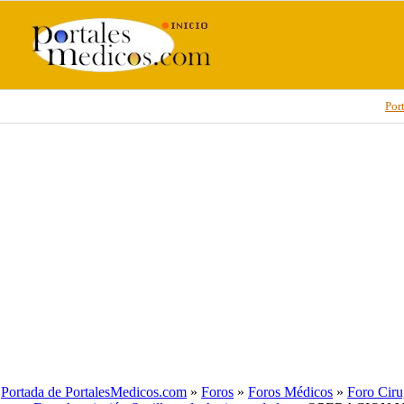
Por
Portada de PortalesMedicos.com
»
Foros
»
Foros Médicos
»
Foro Ciru