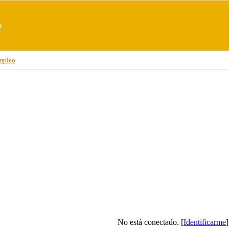
s
mpleo
No está conectado. [
Identificarme
]