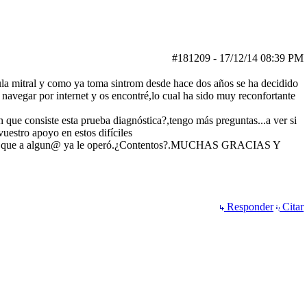
#181209
-
17/12/14
08:39 PM
ula mitral y como ya toma sintrom desde hace dos años se ha decidido
avegar por internet y os encontré,lo cual ha sido muy reconfortante
n que consiste esta prueba diagnóstica?,tengo más preguntas...a ver si
uestro apoyo en estos difíciles
eído que a algun@ ya le operó.¿Contentos?.MUCHAS GRACIAS Y
Responder
Citar