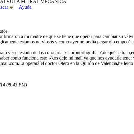
VALVULA MITRAL MECANICA
scar
Ayuda
aros.
confirmaron a mi madre de que se tiene que operar para cambiar su válv
ógicamente estamos nerviosos y como ayer no podía pegar ojo empecé a n
ara ver el estado de las coronarias?"coronoriografía"?,de qué se trata,e
saber como funciona esto ;-),os dejo mi mail ya que nos ayudaría tener v
ail.com.La operará el doctor Otero en la Quirón de Valencia,he l
/14
08:43 PM
)