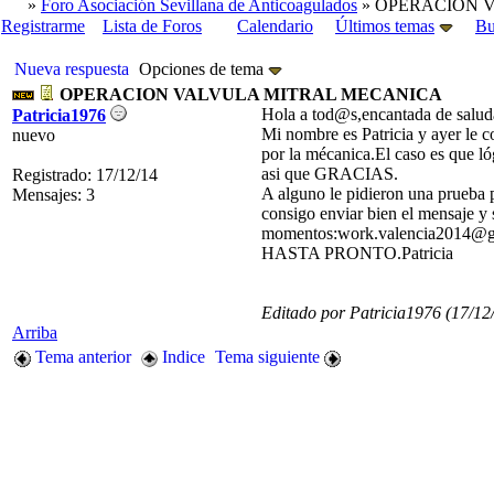
»
Foro Asociación Sevillana de Anticoagulados
» OPERACION 
Registrarme
Lista de Foros
Calendario
Últimos temas
Bu
Nueva respuesta
Opciones de tema
OPERACION VALVULA MITRAL MECANICA
Hola a tod@s,encantada de salud
Patricia1976
Mi nombre es Patricia y ayer le 
nuevo
por la mécanica.El caso es que l
asi que GRACIAS.
Registrado: 17/12/14
A alguno le pidieron una prueba p
Mensajes: 3
consigo enviar bien el mensaje y 
momentos:work.valencia2014@gm
HASTA PRONTO.Patricia
Editado por Patricia1976 (
17/12
Arriba
Tema anterior
Indice
Tema siguiente