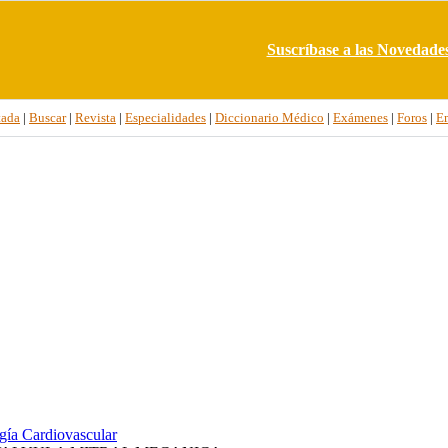
Suscríbase a las Novedade
tada
|
Buscar
|
Revista
|
Especialidades
|
Diccionario Médico
|
Exámenes
|
Foros
|
E
gía Cardiovascular