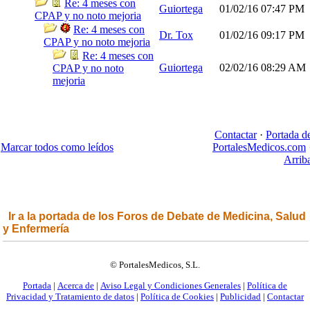
Re: 4 meses con
Guiortega
01/02/16
07:47 PM
CPAP y no noto mejoria
Re: 4 meses con
Dr. Tox
01/02/16
09:17 PM
CPAP y no noto mejoria
Re: 4 meses con
Guiortega
02/02/16
08:29 AM
CPAP y no noto
mejoria
Contactar
·
Portada d
Marcar todos como leídos
PortalesMedicos.com
Arrib
Ir a la portada de los Foros de Debate de Medicina, Salud
y Enfermería
© PortalesMedicos, S.L.
Portada
|
Acerca de
|
Aviso Legal y Condiciones Generales
|
Política de
Privacidad y Tratamiento de datos
|
Política de Cookies
|
Publicidad
|
Contactar