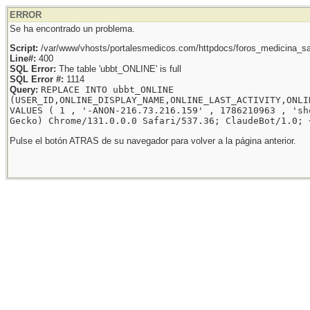
ERROR
Se ha encontrado un problema.
Script:
/var/www/vhosts/portalesmedicos.com/httpdocs/foros_medicina_sal
Line#:
400
SQL Error:
The table 'ubbt_ONLINE' is full
SQL Error #:
1114
Query:
REPLACE INTO ubbt_ONLINE
(USER_ID,ONLINE_DISPLAY_NAME,ONLINE_LAST_ACTIVITY,ONLI
VALUES ( 1 , '-ANON-216.73.216.159' , 1786210963 , 'sh
Gecko) Chrome/131.0.0.0 Safari/537.36; ClaudeBot/1.0; 
Pulse el botón ATRAS de su navegador para volver a la página anterior.