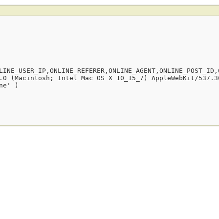
LINE_USER_IP,ONLINE_REFERER,ONLINE_AGENT,ONLINE_POST_ID,
.0 (Macintosh; Intel Mac OS X 10_15_7) AppleWebKit/537.3
ne' )