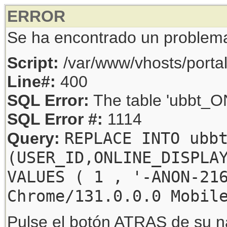
ERROR
Se ha encontrado un problem
Script:
/var/www/vhosts/porta
Line#:
400
SQL Error:
The table 'ubbt_ON
SQL Error #:
1114
REPLACE INTO ubb
Query:
(USER_ID,ONLINE_DISPLA
VALUES ( 1 , '-ANON-21
Chrome/131.0.0.0 Mobil
Pulse el botón ATRAS de su na