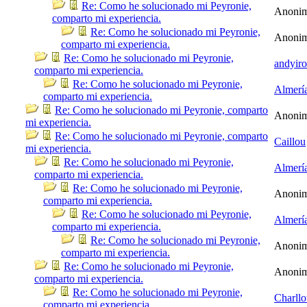
Re: Como he solucionado mi Peyronie,
Anoni
comparto mi experiencia.
Re: Como he solucionado mi Peyronie,
Anoni
comparto mi experiencia.
Re: Como he solucionado mi Peyronie,
andyir
comparto mi experiencia.
Re: Como he solucionado mi Peyronie,
Almerí
comparto mi experiencia.
Re: Como he solucionado mi Peyronie, comparto
Anoni
mi experiencia.
Re: Como he solucionado mi Peyronie, comparto
Caillou
mi experiencia.
Re: Como he solucionado mi Peyronie,
Almerí
comparto mi experiencia.
Re: Como he solucionado mi Peyronie,
Anoni
comparto mi experiencia.
Re: Como he solucionado mi Peyronie,
Almerí
comparto mi experiencia.
Re: Como he solucionado mi Peyronie,
Anoni
comparto mi experiencia.
Re: Como he solucionado mi Peyronie,
Anoni
comparto mi experiencia.
Re: Como he solucionado mi Peyronie,
Charllo
comparto mi experiencia.