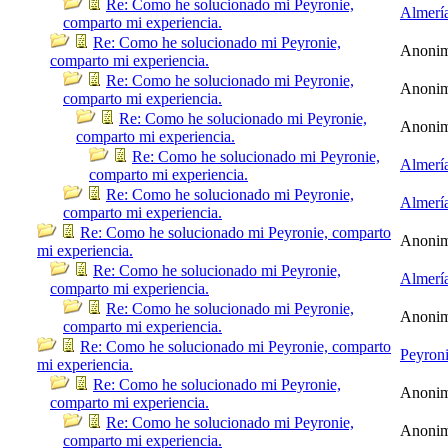
Re: Como he solucionado mi Peyronie,
Almerí
comparto mi experiencia.
Re: Como he solucionado mi Peyronie,
Anoni
comparto mi experiencia.
Re: Como he solucionado mi Peyronie,
Anoni
comparto mi experiencia.
Re: Como he solucionado mi Peyronie,
Anoni
comparto mi experiencia.
Re: Como he solucionado mi Peyronie,
Almerí
comparto mi experiencia.
Re: Como he solucionado mi Peyronie,
Almerí
comparto mi experiencia.
Re: Como he solucionado mi Peyronie, comparto
Anoni
mi experiencia.
Re: Como he solucionado mi Peyronie,
Almerí
comparto mi experiencia.
Re: Como he solucionado mi Peyronie,
Anoni
comparto mi experiencia.
Re: Como he solucionado mi Peyronie, comparto
Peyron
mi experiencia.
Re: Como he solucionado mi Peyronie,
Anoni
comparto mi experiencia.
Re: Como he solucionado mi Peyronie,
Anoni
comparto mi experiencia.