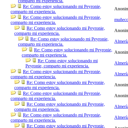
comparto mi experiencia.
Re: Como estoy solucionando mi Peyronie,
Anoni
comparto mi experiencia.
Re: Como estoy solucionando mi Peyronie,
muñec
comparto mi experiencia.
Re: Como estoy solucionando mi Peyronie,
Anoni
comparto mi experiencia.
Re: Como estoy solucionando mi Peyronie,
Almerí
comparto mi experiencia.
Re: Como estoy solucionando mi Peyronie,
Anoni
comparto mi experiencia.
Re: Como estoy solucionando mi
Almerí
Peyronie, comparto mi experiencia.
Re: Como estoy solucionando mi Peyronie,
Almerí
comparto mi experiencia.
Re: Como estoy solucionando mi Peyronie,
Anoni
comparto mi experiencia.
Re: Como estoy solucionando mi Peyronie,
Anoni
comparto mi experiencia.
Re: Como estoy solucionando mi Peyronie,
Almerí
comparto mi experiencia.
Re: Como estoy solucionando mi Peyronie,
Almerí
comparto mi experiencia.
Re: Como estoy solucionando mi Peyronie,