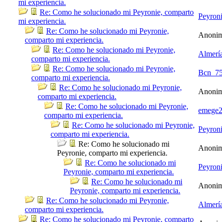
mi experiencia.
Re: Como he solucionado mi Peyronie, comparto
Peyron
mi experiencia.
Re: Como he solucionado mi Peyronie,
Anoni
comparto mi experiencia.
Re: Como he solucionado mi Peyronie,
Almerí
comparto mi experiencia.
Re: Como he solucionado mi Peyronie,
Bcn_7
comparto mi experiencia.
Re: Como he solucionado mi Peyronie,
Anoni
comparto mi experiencia.
Re: Como he solucionado mi Peyronie,
emege
comparto mi experiencia.
Re: Como he solucionado mi Peyronie,
Peyron
comparto mi experiencia.
Re: Como he solucionado mi
Anoni
Peyronie, comparto mi experiencia.
Re: Como he solucionado mi
Peyron
Peyronie, comparto mi experiencia.
Re: Como he solucionado mi
Anoni
Peyronie, comparto mi experiencia.
Re: Como he solucionado mi Peyronie,
Almerí
comparto mi experiencia.
Re: Como he solucionado mi Peyronie, comparto