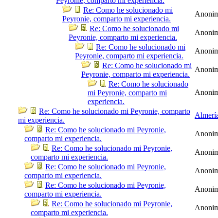
Peyronie, comparto mi experiencia.
Re: Como he solucionado mi
Anoni
Peyronie, comparto mi experiencia.
Re: Como he solucionado mi
Anoni
Peyronie, comparto mi experiencia.
Re: Como he solucionado mi
Anoni
Peyronie, comparto mi experiencia.
Re: Como he solucionado mi
Anoni
Peyronie, comparto mi experiencia.
Re: Como he solucionado
Anoni
mi Peyronie, comparto mi
experiencia.
Re: Como he solucionado mi Peyronie, comparto
Almerí
mi experiencia.
Re: Como he solucionado mi Peyronie,
Anoni
comparto mi experiencia.
Re: Como he solucionado mi Peyronie,
Anoni
comparto mi experiencia.
Re: Como he solucionado mi Peyronie,
Anoni
comparto mi experiencia.
Re: Como he solucionado mi Peyronie,
Anoni
comparto mi experiencia.
Re: Como he solucionado mi Peyronie,
Anoni
comparto mi experiencia.