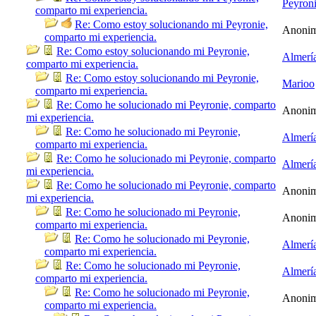
Peyron
comparto mi experiencia.
Re: Como estoy solucionando mi Peyronie,
Anoni
comparto mi experiencia.
Re: Como estoy solucionando mi Peyronie,
Almerí
comparto mi experiencia.
Re: Como estoy solucionando mi Peyronie,
Marioo
comparto mi experiencia.
Re: Como he solucionado mi Peyronie, comparto
Anoni
mi experiencia.
Re: Como he solucionado mi Peyronie,
Almerí
comparto mi experiencia.
Re: Como he solucionado mi Peyronie, comparto
Almerí
mi experiencia.
Re: Como he solucionado mi Peyronie, comparto
Anoni
mi experiencia.
Re: Como he solucionado mi Peyronie,
Anoni
comparto mi experiencia.
Re: Como he solucionado mi Peyronie,
Almerí
comparto mi experiencia.
Re: Como he solucionado mi Peyronie,
Almerí
comparto mi experiencia.
Re: Como he solucionado mi Peyronie,
Anoni
comparto mi experiencia.