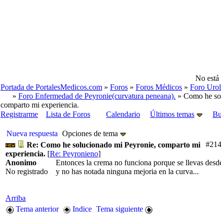
No está 
Portada de PortalesMedicos.com
»
Foros
»
Foros Médicos
»
Foro Urol
»
Foro Enfermedad de Peyronie(curvatura peneana).
» Como he sol
comparto mi experiencia.
Registrarme
Lista de Foros
Calendario
Últimos temas
Bu
Nueva respuesta
Opciones de tema
#21
Re: Como he solucionado mi Peyronie, comparto mi
experiencia.
[
Re: Peyronieno
]
Anonimo
Entonces la crema no funciona porque se llevas desd
No registrado
y no has notada ninguna mejoria en la curva...
Arriba
Tema anterior
Indice
Tema siguiente