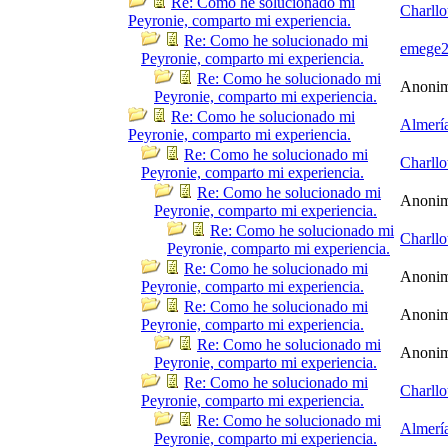
Re: Como he solucionado mi
Charllo
Peyronie, comparto mi experiencia.
Re: Como he solucionado mi
emege
Peyronie, comparto mi experiencia.
Re: Como he solucionado mi
Anoni
Peyronie, comparto mi experiencia.
Re: Como he solucionado mi
Almerí
Peyronie, comparto mi experiencia.
Re: Como he solucionado mi
Charllo
Peyronie, comparto mi experiencia.
Re: Como he solucionado mi
Anoni
Peyronie, comparto mi experiencia.
Re: Como he solucionado mi
Charllo
Peyronie, comparto mi experiencia.
Re: Como he solucionado mi
Anoni
Peyronie, comparto mi experiencia.
Re: Como he solucionado mi
Anoni
Peyronie, comparto mi experiencia.
Re: Como he solucionado mi
Anoni
Peyronie, comparto mi experiencia.
Re: Como he solucionado mi
Charllo
Peyronie, comparto mi experiencia.
Re: Como he solucionado mi
Almerí
Peyronie, comparto mi experiencia.