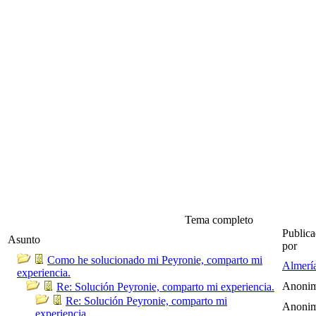
Tema completo
Public
Asunto
por
Como he solucionado mi Peyronie, comparto mi
Almerí
experiencia.
Anoni
Re: Solución Peyronie, comparto mi experiencia.
Re: Solución Peyronie, comparto mi
Anoni
experiencia.