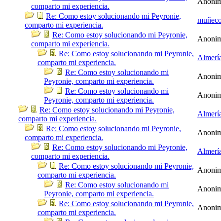
Anoni
comparto mi experiencia.
Re: Como estoy solucionando mi Peyronie,
muñec
comparto mi experiencia.
Re: Como estoy solucionando mi Peyronie,
Anoni
comparto mi experiencia.
Re: Como estoy solucionando mi Peyronie,
Almerí
comparto mi experiencia.
Re: Como estoy solucionando mi
Anoni
Peyronie, comparto mi experiencia.
Re: Como estoy solucionando mi
Anoni
Peyronie, comparto mi experiencia.
Re: Como estoy solucionando mi Peyronie,
Almerí
comparto mi experiencia.
Re: Como estoy solucionando mi Peyronie,
Anoni
comparto mi experiencia.
Re: Como estoy solucionando mi Peyronie,
Almerí
comparto mi experiencia.
Re: Como estoy solucionando mi Peyronie,
Anoni
comparto mi experiencia.
Re: Como estoy solucionando mi
Anoni
Peyronie, comparto mi experiencia.
Re: Como estoy solucionando mi Peyronie,
Anoni
comparto mi experiencia.