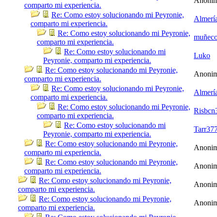
Anoni
comparto mi experiencia.
Re: Como estoy solucionando mi Peyronie,
Almerí
comparto mi experiencia.
Re: Como estoy solucionando mi Peyronie,
muñec
comparto mi experiencia.
Re: Como estoy solucionando mi
Luko
Peyronie, comparto mi experiencia.
Re: Como estoy solucionando mi Peyronie,
Anoni
comparto mi experiencia.
Re: Como estoy solucionando mi Peyronie,
Almerí
comparto mi experiencia.
Re: Como estoy solucionando mi Peyronie,
Risbcn
comparto mi experiencia.
Re: Como estoy solucionando mi
Tarr37
Peyronie, comparto mi experiencia.
Re: Como estoy solucionando mi Peyronie,
Anoni
comparto mi experiencia.
Re: Como estoy solucionando mi Peyronie,
Anoni
comparto mi experiencia.
Re: Como estoy solucionando mi Peyronie,
Anoni
comparto mi experiencia.
Re: Como estoy solucionando mi Peyronie,
Anoni
comparto mi experiencia.