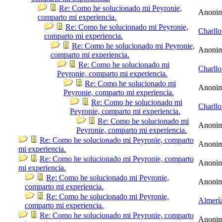
Re: Como he solucionado mi Peyronie,
Anoni
comparto mi experiencia.
Re: Como he solucionado mi Peyronie,
Charllo
comparto mi experiencia.
Re: Como he solucionado mi Peyronie,
Anoni
comparto mi experiencia.
Re: Como he solucionado mi
Charllo
Peyronie, comparto mi experiencia.
Re: Como he solucionado mi
Anoni
Peyronie, comparto mi experiencia.
Re: Como he solucionado mi
Charllo
Peyronie, comparto mi experiencia.
Re: Como he solucionado mi
Anoni
Peyronie, comparto mi experiencia.
Re: Como he solucionado mi Peyronie, comparto
Anoni
mi experiencia.
Re: Como he solucionado mi Peyronie, comparto
Anoni
mi experiencia.
Re: Como he solucionado mi Peyronie,
Anoni
comparto mi experiencia.
Re: Como he solucionado mi Peyronie,
Almerí
comparto mi experiencia.
Re: Como he solucionado mi Peyronie, comparto
Anoni