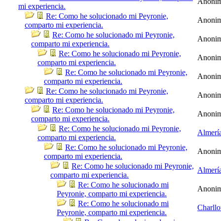
Anoni
mi experiencia.
Re: Como he solucionado mi Peyronie,
Anoni
comparto mi experiencia.
Re: Como he solucionado mi Peyronie,
Anoni
comparto mi experiencia.
Re: Como he solucionado mi Peyronie,
Anoni
comparto mi experiencia.
Re: Como he solucionado mi Peyronie,
Anoni
comparto mi experiencia.
Re: Como he solucionado mi Peyronie,
Anoni
comparto mi experiencia.
Re: Como he solucionado mi Peyronie,
Anoni
comparto mi experiencia.
Re: Como he solucionado mi Peyronie,
Almerí
comparto mi experiencia.
Re: Como he solucionado mi Peyronie,
Anoni
comparto mi experiencia.
Re: Como he solucionado mi Peyronie,
Almerí
comparto mi experiencia.
Re: Como he solucionado mi
Anoni
Peyronie, comparto mi experiencia.
Re: Como he solucionado mi
Charllo
Peyronie, comparto mi experiencia.