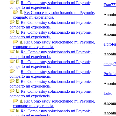
Re: Como estoy solucionando mi Peyronie,
Fran77
comparto mi experiencia.
Re: Como estoy solucionando mi Peyronie,
Anoni
comparto mi experiencia.
Re: Como estoy solucionando mi Peyronie,
Anoni
comparto mi experiencia.
Re: Como estoy solucionando mi Peyronie,
Anoni
comparto mi experiencia.
Re: Como estoy solucionando mi Peyronie,
elprofe
comparto mi experiencia.
Re: Como estoy solucionando mi Peyronie,
Anoni
comparto mi experiencia.
Re: Como estoy solucionando mi Peyronie,
emege
comparto mi experiencia.
Re: Como estoy solucionando mi Peyronie,
Prokol
comparto mi experiencia.
Re: Como estoy solucionando mi Peyronie,
Anoni
comparto mi experiencia.
Re: Como estoy solucionando mi Peyronie,
Luko
comparto mi experiencia.
Re: Como estoy solucionando mi Peyronie,
Anoni
comparto mi experiencia.
Re: Como estoy solucionando mi Peyronie,
Anoni
comparto mi experiencia.