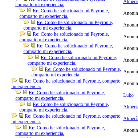
Almerí
comparto mi experiencia.
Re: Como he solucionado mi Peyronie,
Anoni
comparto mi experiencia.
Re: Como he solucionado mi Peyronie,
Anoni
comparto mi experiencia.
Re: Como he solucionado mi Peyronie,
Anoni
comparto mi experiencia.
Re: Como he solucionado mi Peyronie,
Anoni
comparto mi experiencia.
Re: Como he solucionado mi Peyronie,
Anoni
comparto mi experiencia.
Re: Como he solucionado mi Peyronie,
Anoni
comparto mi experiencia.
Re: Como he solucionado mi Peyronie, comparto
Anoni
mi experiencia.
Re: Como he solucionado mi Peyronie,
Luko
comparto mi experiencia.
Re: Como he solucionado mi Peyronie,
Almerí
comparto mi experiencia.
Re: Como he solucionado mi Peyronie, comparto
Almerí
mi experiencia.
Re: Como he solucionado mi Peyronie,
Anoni
comparto mi experiencia.