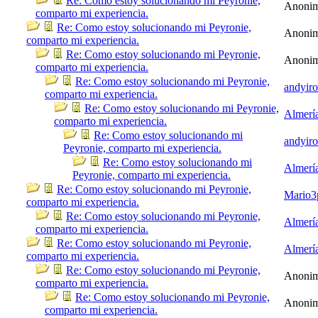
Re: Como estoy solucionando mi Peyronie,
Anoni
comparto mi experiencia.
Re: Como estoy solucionando mi Peyronie,
Anoni
comparto mi experiencia.
Re: Como estoy solucionando mi Peyronie,
Anoni
comparto mi experiencia.
Re: Como estoy solucionando mi Peyronie,
andyir
comparto mi experiencia.
Re: Como estoy solucionando mi Peyronie,
Almerí
comparto mi experiencia.
Re: Como estoy solucionando mi
andyir
Peyronie, comparto mi experiencia.
Re: Como estoy solucionando mi
Almerí
Peyronie, comparto mi experiencia.
Re: Como estoy solucionando mi Peyronie,
Mario3
comparto mi experiencia.
Re: Como estoy solucionando mi Peyronie,
Almerí
comparto mi experiencia.
Re: Como estoy solucionando mi Peyronie,
Almerí
comparto mi experiencia.
Re: Como estoy solucionando mi Peyronie,
Anoni
comparto mi experiencia.
Re: Como estoy solucionando mi Peyronie,
Anoni
comparto mi experiencia.