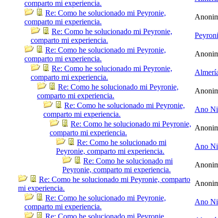
comparto mi experiencia.
Re: Como he solucionado mi Peyronie,
Anoni
comparto mi experiencia.
Re: Como he solucionado mi Peyronie,
Peyron
comparto mi experiencia.
Re: Como he solucionado mi Peyronie,
Anoni
comparto mi experiencia.
Re: Como he solucionado mi Peyronie,
Almerí
comparto mi experiencia.
Re: Como he solucionado mi Peyronie,
Anoni
comparto mi experiencia.
Re: Como he solucionado mi Peyronie,
Ano N
comparto mi experiencia.
Re: Como he solucionado mi Peyronie,
Anoni
comparto mi experiencia.
Re: Como he solucionado mi
Ano N
Peyronie, comparto mi experiencia.
Re: Como he solucionado mi
Anoni
Peyronie, comparto mi experiencia.
Re: Como he solucionado mi Peyronie, comparto
Anoni
mi experiencia.
Re: Como he solucionado mi Peyronie,
Ano N
comparto mi experiencia.
Re: Como he solucionado mi Peyronie,