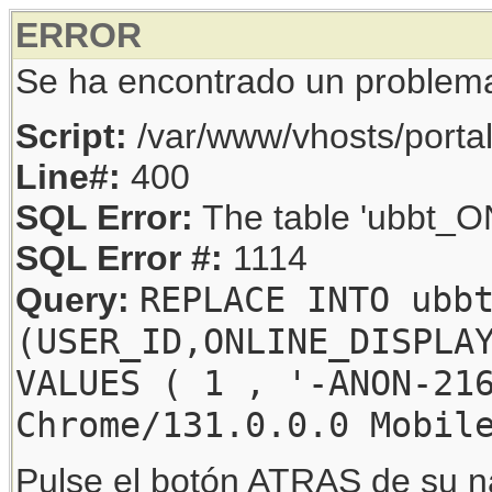
ERROR
Se ha encontrado un problem
Script:
/var/www/vhosts/porta
Line#:
400
SQL Error:
The table 'ubbt_ON
SQL Error #:
1114
REPLACE INTO ubb
Query:
(USER_ID,ONLINE_DISPLA
VALUES ( 1 , '-ANON-21
Chrome/131.0.0.0 Mobil
Pulse el botón ATRAS de su na