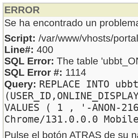
ERROR
Se ha encontrado un problem
Script:
/var/www/vhosts/porta
Line#:
400
SQL Error:
The table 'ubbt_ON
SQL Error #:
1114
REPLACE INTO ubb
Query:
(USER_ID,ONLINE_DISPLA
VALUES ( 1 , '-ANON-21
Chrome/131.0.0.0 Mobil
Pulse el botón ATRAS de su na