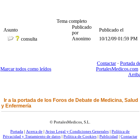
Tema completo
Publicado
Asunto
Publicado el
por
Anonimo
10/12/09
01:59 PM
consulta
Contactar
·
Portada d
Marcar todos como leídos
PortalesMedicos.com
Arrib
Ir a la portada de los Foros de Debate de Medicina, Salud
y Enfermería
© PortalesMedicos, S.L.
Portada
|
Acerca de
|
Aviso Legal y Condiciones Generales
|
Política de
Privacidad y Tratamiento de datos
|
Política de Cookies
|
Publicidad
|
Contactar