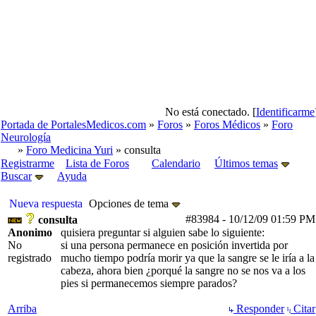
No está conectado. [
Identificarme
Portada de PortalesMedicos.com
»
Foros
»
Foros Médicos
»
Foro
Neurología
»
Foro Medicina Yuri
» consulta
Registrarme
Lista de Foros
Calendario
Últimos temas
Buscar
Ayuda
Nueva respuesta
Opciones de tema
#83984
-
10/12/09
01:59 PM
consulta
Anonimo
quisiera preguntar si alguien sabe lo siguiente:
No
si una persona permanece en posición invertida por
registrado
mucho tiempo podría morir ya que la sangre se le iría a la
cabeza, ahora bien ¿porqué la sangre no se nos va a los
pies si permanecemos siempre parados?
Arriba
Responder
Citar