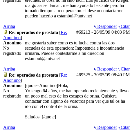
registrado
erectiles, la cosa no ha sido fácil. Los jercicios de Kreger,
o algo asi se llaman, me han ayudado bastante pero ha
tomado tiempo la recuperacion. si desean contactarme
pueden hacerlo a estambul@antv.net
Arriba
Responder
Citar
#69213
-
26/05/09
04:03 PM
Re: operados de prostata
[
Re:
Anonimo
]
Anonimo
me gustaria saber como es tu lucha contra las dos
No
secuelas de esta operacion: Impotencia e incontinencia
registrado
urinaria. Puedes contestarme a mi direccion
estambul@antv.net
Arriba
Responder
Citar
#69525
-
30/05/09
08:40 PM
Re: operados de prostata
[
Re:
Anonimo
]
Anonimo
[quote=Anonimo]Hola,
No
Yo tengo 64 años, me han operado recientemente y llevo
registrado
un poco mal esto de los escapes de orina. Quisiera
contactar con alguno de vosotros para ver que tal os ha
ido con el control de la orina.
Saludos. [/quote]
Arriba
Responder
Citar