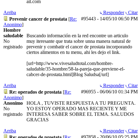
ail.com
Arriba
Responder
Citar
#95443
-
14/05/10
06:50 PM
Prevenir cancer de prostata
[
Re:
Anonimo
]
Hombre
saludable
Buscando información en la red encontre un articulo
No
muy iteresante que trata sobre unna manera natural de
registrado
prevenir y combatir el cancer de prostata incorporando
ciertos alimentos en tu menu, ahi les dejo el link.
[url=http://www.vivesaludtotal.com/hombre-
saludable/35-hombre/58-la-pareja-que-previene-el-
cabcer-de-prostata.html]Blog Saludsa[/url]
Arriba
Responder
Citar
#96955
-
06/06/10
01:34 PM
Re: operados de prostata
[
Re:
Anonimo
]
Anonimo
HOLA , TUVISTE RESPUESTA A TU PREGUNTA.
No
YO ESTOY OPERADO MAS RECIENTE Y ME
registrado
INTERESA SABER SOBRE EL TEMA. SALUDOS
GRACIAS
Arriba
Responder
Citar
#97858
-
20/06/10
05:25 PM
Re: operados de prostata
[
Re: