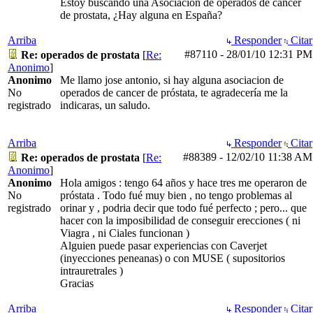
Estoy buscando una Asociación de operados de cancer
de prostata, ¿Hay alguna en España?
Arriba
Responder
Citar
#87110
-
28/01/10
12:31 PM
Re: operados de prostata
[
Re:
Anonimo
]
Anonimo
Me llamo jose antonio, si hay alguna asociacion de
No
operados de cancer de próstata, te agradecería me la
registrado
indicaras, un saludo.
Arriba
Responder
Citar
#88389
-
12/02/10
11:38 AM
Re: operados de prostata
[
Re:
Anonimo
]
Anonimo
Hola amigos : tengo 64 años y hace tres me operaron de
No
próstata . Todo fué muy bien , no tengo problemas al
registrado
orinar y , podria decir que todo fué perfecto ; pero... que
hacer con la imposibilidad de conseguir erecciones ( ni
Viagra , ni Ciales funcionan )
Alguien puede pasar experiencias con Caverjet
(inyecciones peneanas) o con MUSE ( supositorios
intrauretrales )
Gracias
Arriba
Responder
Citar