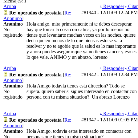
Mensajes: 1
Arriba
Responder
Citar
#81940
-
12/11/09
12:24 PM
Re: operados de prostata
[
Re:
Anonimo
]
Anonimo
Hola amigo, mira primeramente ni te debes desesperar.
No
hay que tomar la cosa con calma, ya por lo menos no
registrado
tienes que levantarte muchas veces en las noches. quiere
decir que en menos de lo que piensas esto se va a
resolver y no te agobie que la salud es lo mas importante
y ahora puedes asegurar que ya no tienes cancer y eso es
lo que vale. ANIMO y un abrazo. lorenso
Arriba
Responder
Citar
#81942
-
12/11/09
12:34 PM
Re: operados de prostata
[
Re:
Anonimo
]
Anonimo
Hola Amigo todavia tienes esta direccion? Todo se
No
supera. quiero saber si sigues interesado en contactar con
registrado
persona con tu misma situacion?. Un abrazo Lorenzo
Arriba
Responder
Citar
#81947
-
12/11/09
01:05 PM
Re: operados de prostata
[
Re:
Anonimo
]
Anonimo
Hola Amigo, todavia estas interesado en contactar con
No
personas que tienes tu misma situacion?