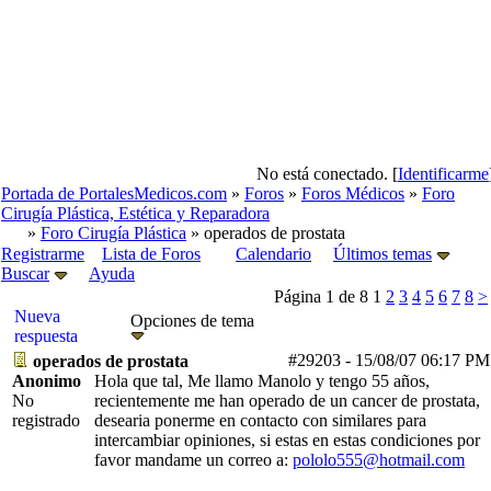
No está conectado. [
Identificarme
Portada de PortalesMedicos.com
»
Foros
»
Foros Médicos
»
Foro
Cirugía Plástica, Estética y Reparadora
»
Foro Cirugía Plástica
» operados de prostata
Registrarme
Lista de Foros
Calendario
Últimos temas
Buscar
Ayuda
Página 1 de 8
1
2
3
4
5
6
7
8
>
Nueva
Opciones de tema
respuesta
#29203
-
15/08/07
06:17 PM
operados de prostata
Anonimo
Hola que tal, Me llamo Manolo y tengo 55 años,
No
recientemente me han operado de un cancer de prostata,
registrado
desearia ponerme en contacto con similares para
intercambiar opiniones, si estas en estas condiciones por
favor mandame un correo a:
pololo555@hotmail.com