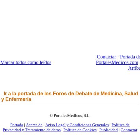
Contactar
·
Portada d
Marcar todos como leídos
PortalesMedicos.com
Arrib
Ir a la portada de los Foros de Debate de Medicina, Salud
y Enfermería
© PortalesMedicos, S.L.
Portada
|
Acerca de
|
Aviso Legal y Condiciones Generales
|
Política de
Privacidad y Tratamiento de datos
|
Política de Cookies
|
Publicidad
|
Contactar