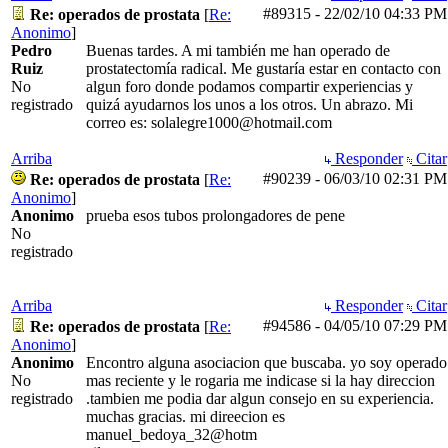
#89315
-
22/02/10
04:33 PM
Re: operados de prostata
[
Re:
Anonimo
]
Pedro
Buenas tardes. A mi también me han operado de
Ruiz
prostatectomía radical. Me gustaría estar en contacto con
No
algun foro donde podamos compartir experiencias y
registrado
quizá ayudarnos los unos a los otros. Un abrazo. Mi
correo es: solalegre1000@hotmail.com
Arriba
Responder
Citar
#90239
-
06/03/10
02:31 PM
Re: operados de prostata
[
Re:
Anonimo
]
Anonimo
prueba esos tubos prolongadores de pene
No
registrado
Arriba
Responder
Citar
#94586
-
04/05/10
07:29 PM
Re: operados de prostata
[
Re:
Anonimo
]
Anonimo
Encontro alguna asociacion que buscaba. yo soy operado
No
mas reciente y le rogaria me indicase si la hay direccion
registrado
.tambien me podia dar algun consejo en su experiencia.
muchas gracias. mi direecion es
manuel_bedoya_32@hotm