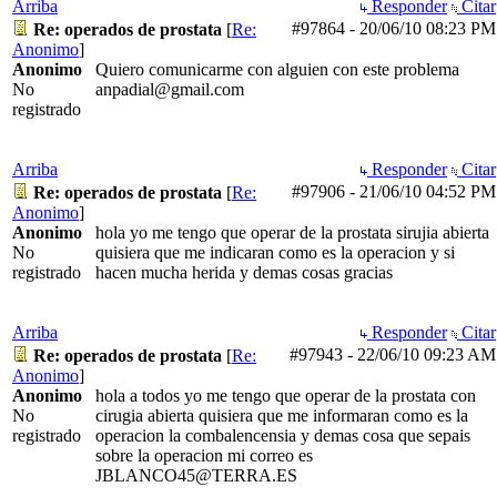
Arriba
Responder
Citar
#97864
-
20/06/10
08:23 PM
Re: operados de prostata
[
Re:
Anonimo
]
Anonimo
Quiero comunicarme con alguien con este problema
No
anpadial@gmail.com
registrado
Arriba
Responder
Citar
#97906
-
21/06/10
04:52 PM
Re: operados de prostata
[
Re:
Anonimo
]
Anonimo
hola yo me tengo que operar de la prostata sirujia abierta
No
quisiera que me indicaran como es la operacion y si
registrado
hacen mucha herida y demas cosas gracias
Arriba
Responder
Citar
#97943
-
22/06/10
09:23 AM
Re: operados de prostata
[
Re:
Anonimo
]
Anonimo
hola a todos yo me tengo que operar de la prostata con
No
cirugia abierta quisiera que me informaran como es la
registrado
operacion la combalencensia y demas cosa que sepais
sobre la operacion mi correo es
JBLANCO45@TERRA.ES