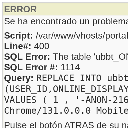
ERROR
Se ha encontrado un problem
Script:
/var/www/vhosts/porta
Line#:
400
SQL Error:
The table 'ubbt_ON
SQL Error #:
1114
REPLACE INTO ubb
Query:
(USER_ID,ONLINE_DISPLA
VALUES ( 1 , '-ANON-21
Chrome/131.0.0.0 Mobil
Pulse el botón ATRAS de su na