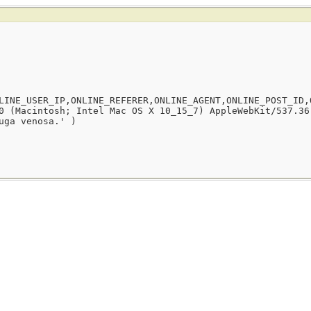
LINE_USER_IP,ONLINE_REFERER,ONLINE_AGENT,ONLINE_POST_ID,
0 (Macintosh; Intel Mac OS X 10_15_7) AppleWebKit/537.36
uga venosa.' )