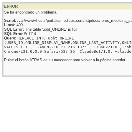
ERROR
Se ha encontrado un problema.
Script:
/var/www/vhosts/portalesmedicos.com/httpdocs/foros_medicina_sal
Line#:
400
SQL Error:
The table 'ubbt_ONLINE' is full
SQL Error #:
1114
Query:
REPLACE INTO ubbt_ONLINE
(USER_ID,ONLINE_DISPLAY_NAME,ONLINE_LAST_ACTIVITY,ONLI
VALUES ( 1 , '-ANON-216.73.216.137' , 1786022110 , 'sh
Chrome/131.0.0.0 Safari/537.36; ClaudeBot/1.0; +claude
Pulse el botón ATRAS de su navegador para volver a la página anterior.