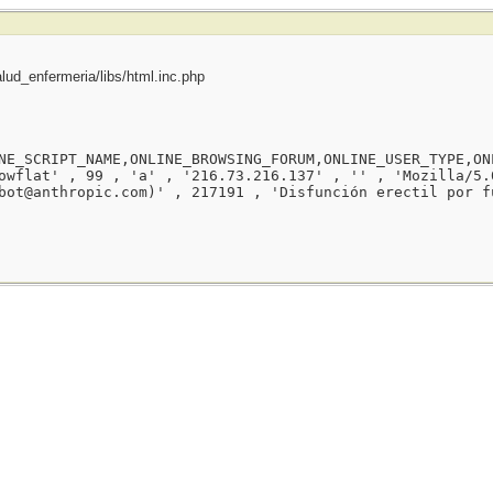
ud_enfermeria/libs/html.inc.php
NE_SCRIPT_NAME,ONLINE_BROWSING_FORUM,ONLINE_USER_TYPE,ON
owflat' , 99 , 'a' , '216.73.216.137' , '' , 'Mozilla/5.
bot@anthropic.com)' , 217191 , 'Disfunción erectil por f