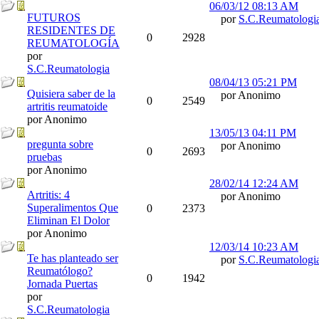
06/03/12
08:13 AM
FUTUROS
por
S.C.Reumatologi
RESIDENTES DE
0
2928
REUMATOLOGÍA
por
S.C.Reumatologia
08/04/13
05:21 PM
Quisiera saber de la
por Anonimo
0
2549
artritis reumatoide
por Anonimo
13/05/13
04:11 PM
pregunta sobre
por Anonimo
0
2693
pruebas
por Anonimo
28/02/14
12:24 AM
Artritis: 4
por Anonimo
Superalimentos Que
0
2373
Eliminan El Dolor
por Anonimo
12/03/14
10:23 AM
Te has planteado ser
por
S.C.Reumatologi
Reumatólogo?
0
1942
Jornada Puertas
por
S.C.Reumatologia