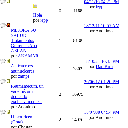
04/11/16
04:21 PM
por
iepp
0
1168
Hola
por
iepp
18/12/11
10:55 AM
MEJORA SU
por Anonimo
SALUD-
Tratamientos
1
8138
Gerovital-Ana
ASLAN
por
ANAMAR
18/10/21
10:33 PM
Anticuerpos
por
DaniKim
1
3802
antinucleares
por
zampi
26/06/12
01:20 PM
Reumamecum, un
por Anonimo
vademécum
2
16975
dedicado
exclusivamente a
por Anonimo
18/07/08
04:14 PM
Hiperuricemia
por Anonimo
2
14976
(Gota)
por Chastan