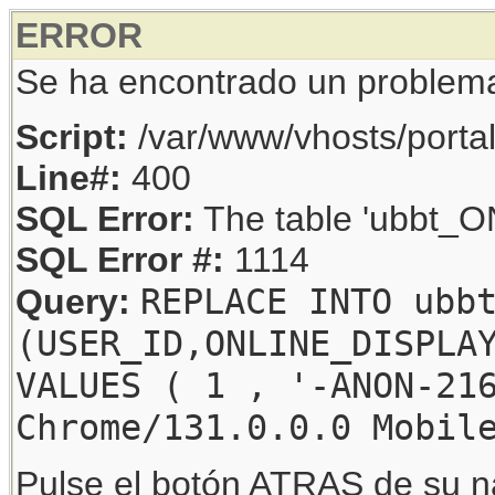
ERROR
Se ha encontrado un problem
Script:
/var/www/vhosts/porta
Line#:
400
SQL Error:
The table 'ubbt_ON
SQL Error #:
1114
REPLACE INTO ubb
Query:
(USER_ID,ONLINE_DISPLA
VALUES ( 1 , '-ANON-21
Chrome/131.0.0.0 Mobil
Pulse el botón ATRAS de su na