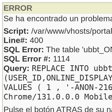
ERROR
Se ha encontrado un problem
Script:
/var/www/vhosts/porta
Line#:
400
SQL Error:
The table 'ubbt_ON
SQL Error #:
1114
REPLACE INTO ubb
Query:
(USER_ID,ONLINE_DISPLA
VALUES ( 1 , '-ANON-21
Chrome/131.0.0.0 Mobil
Pulse el botón ATRAS de su na