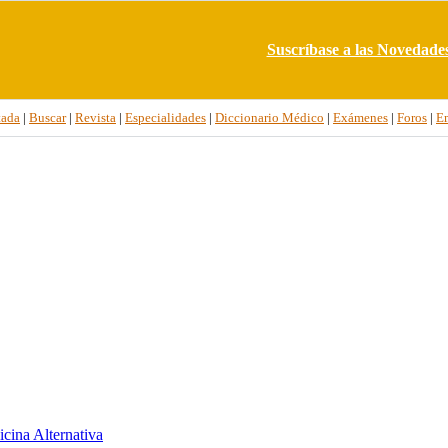
Suscríbase a las Novedade
tada
|
Buscar
|
Revista
|
Especialidades
|
Diccionario Médico
|
Exámenes
|
Foros
|
E
cina Alternativa