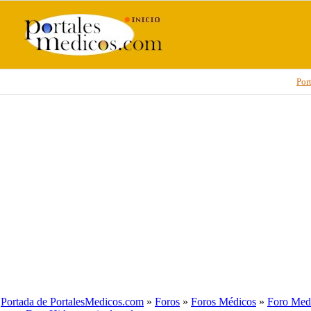
Por
Portada de PortalesMedicos.com
»
Foros
»
Foros Médicos
»
Foro Medi