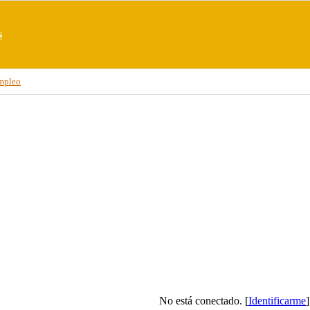
s
mpleo
No está conectado. [
Identificarme
]