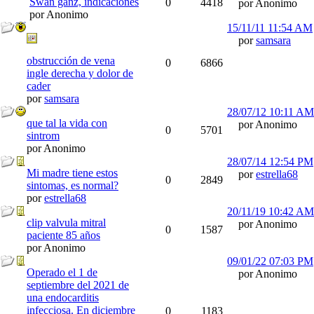
Swan ganz, indicaciones
0
4418
por Anonimo
por Anonimo
15/11/11
11:54 AM
por
samsara
obstrucción de vena
0
6866
ingle derecha y dolor de
cader
por
samsara
28/07/12
10:11 AM
que tal la vida con
por Anonimo
0
5701
sintrom
por Anonimo
28/07/14
12:54 PM
Mi madre tiene estos
por
estrella68
0
2849
sintomas, es normal?
por
estrella68
20/11/19
10:42 AM
clip valvula mitral
por Anonimo
0
1587
paciente 85 años
por Anonimo
09/01/22
07:03 PM
Operado el 1 de
por Anonimo
septiembre del 2021 de
una endocarditis
infecciosa. En diciembre
0
1183