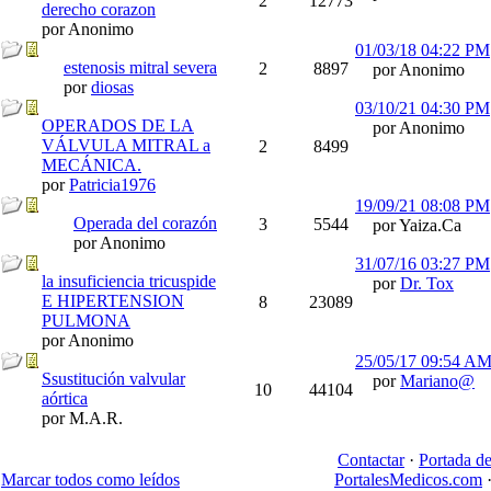
2
12773
derecho corazon
por Anonimo
01/03/18
04:22 PM
estenosis mitral severa
2
8897
por Anonimo
por
diosas
03/10/21
04:30 PM
OPERADOS DE LA
por Anonimo
VÁLVULA MITRAL a
2
8499
MECÁNICA.
por
Patricia1976
19/09/21
08:08 PM
Operada del corazón
3
5544
por Yaiza.Ca
por Anonimo
31/07/16
03:27 PM
la insuficiencia tricuspide
por
Dr. Tox
E HIPERTENSION
8
23089
PULMONA
por Anonimo
25/05/17
09:54 A
Ssustitución valvular
por
Mariano@
10
44104
aórtica
por M.A.R.
Contactar
·
Portada d
Marcar todos como leídos
PortalesMedicos.com