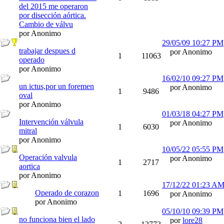
del 2015 me operaron
por disección aórtica.
Cambio de válvu
por Anonimo
29/05/09
10:27 PM
trabajar despues d
por Anonimo
1
11063
operado
por Anonimo
16/02/10
09:27 PM
un ictus,por un foremen
por Anonimo
1
9486
oval
por Anonimo
01/03/18
04:27 PM
Intervención válvula
por Anonimo
1
6030
mitral
por Anonimo
10/05/22
05:55 PM
Operación valvula
por Anonimo
1
2717
aortica
por Anonimo
17/12/22
01:23 A
Operado de corazon
1
1696
por Anonimo
por Anonimo
05/10/10
09:39 PM
no funciona bien el lado
por
lore28