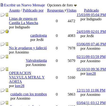
Escribir un Nuevo Mensaje
Opciones de foro
Asunto
/
Publicado por
Respuestas
Visitas
Publicado
15/03/09
05:04 PM
Listas de espera en
por Indignado
0
4472
Castilla La Mancha
por Indignado
24/03/09
02:01 PM
cardiologia
0
4083
por Jes$i
por Jes$i
03/06/09
07:46 PM
No le ayudaron y falleció
0
7978
por Anonimo
por Anonimo
02/11/09
03:59 PM
Valvuloplastia
0
5079
por Anonimo
por Anonimo
05/10/10
09:36 PM
OPERACION
por
lore28
VALVULA MTRAL Y
0
5160
AORTA
por
lore28
12/11/10
11:06 PM
cuidado con los trombos
0
5863
por Anonimo
por Anonimo
03/04/11
03:12 PM