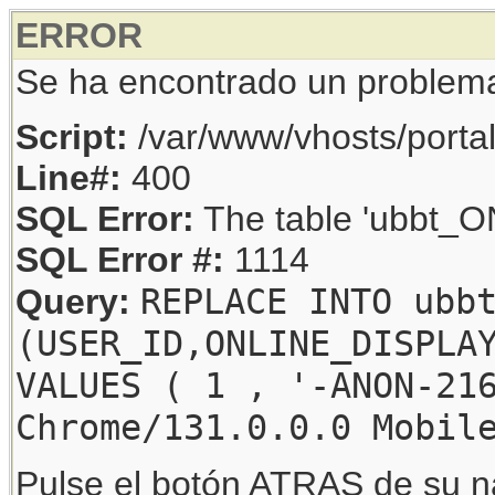
ERROR
Se ha encontrado un problem
Script:
/var/www/vhosts/porta
Line#:
400
SQL Error:
The table 'ubbt_ON
SQL Error #:
1114
REPLACE INTO ubb
Query:
(USER_ID,ONLINE_DISPLA
VALUES ( 1 , '-ANON-21
Chrome/131.0.0.0 Mobil
Pulse el botón ATRAS de su na