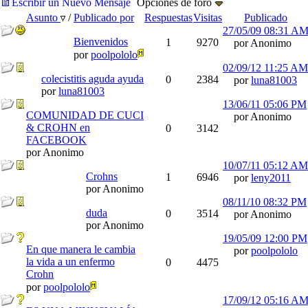
Escribir un Nuevo Mensaje
Opciones de foro
Asunto
/
Publicado por
Respuestas
Visitas
Publicado
27/05/09
08:31 A
Bienvenidos
1
9270
por Anonimo
por
poolpololo
02/09/12
11:25 AM
colecistitis aguda ayuda
0
2384
por
luna81003
por
luna81003
13/06/11
05:06 PM
COMUNIDAD DE CUCI
por Anonimo
& CROHN en
0
3142
FACEBOOK
por Anonimo
10/07/11
05:12 AM
Crohns
1
6946
por
leny2011
por Anonimo
08/11/10
08:32 PM
duda
0
3514
por Anonimo
por Anonimo
19/05/09
12:00 PM
En que manera le cambia
por
poolpololo
la vida a un enfermo
0
4475
Crohn
por
poolpololo
17/09/12
05:16 A