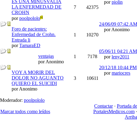
ES UNA MINUSVALÍA
por
piolin
LA ENFERMEDAD DE
7
42375
CROHN
por
poolpololo
24/06/09
07:42 A
Foro de pacientes:
por Anonimo
Enfermedad de Crohn.
1
10270
Entrada li
por
TamaraED
05/06/11
04:21 AM
ventajas
1
7178
por
leny2011
por Anonimo
20/12/18
10:44 PM
VOY A MORIR DEL
por
mariocres
DOLOR NO AGUANTO
3
10611
QUIERO EL SUICIDI
por Anonimo
Moderador:
poolpololo
Contactar
·
Portada d
Marcar todos como leídos
PortalesMedicos.com
Arrib