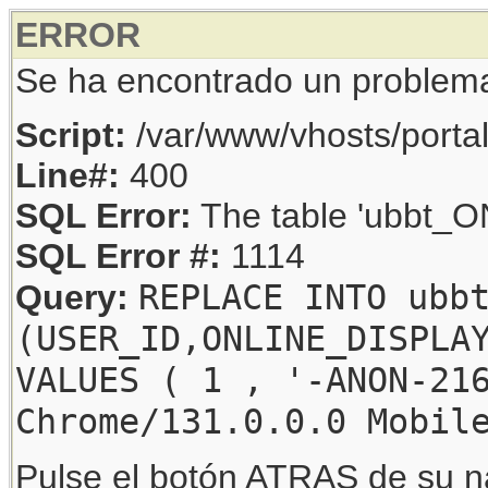
ERROR
Se ha encontrado un problem
Script:
/var/www/vhosts/porta
Line#:
400
SQL Error:
The table 'ubbt_ON
SQL Error #:
1114
REPLACE INTO ubb
Query:
(USER_ID,ONLINE_DISPLA
VALUES ( 1 , '-ANON-21
Chrome/131.0.0.0 Mobil
Pulse el botón ATRAS de su na