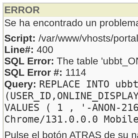
ERROR
Se ha encontrado un problem
Script:
/var/www/vhosts/porta
Line#:
400
SQL Error:
The table 'ubbt_ON
SQL Error #:
1114
REPLACE INTO ubb
Query:
(USER_ID,ONLINE_DISPLA
VALUES ( 1 , '-ANON-21
Chrome/131.0.0.0 Mobil
Pulse el botón ATRAS de su na