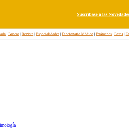
Suscríbase a las Novedade
tada
|
Buscar
|
Revista
|
Especialidades
|
Diccionario Médico
|
Exámenes
|
Foros
|
E
lmologÍa