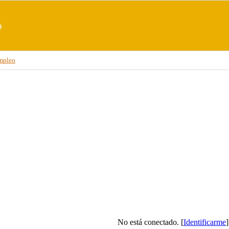
s
mpleo
No está conectado. [
Identificarme
]