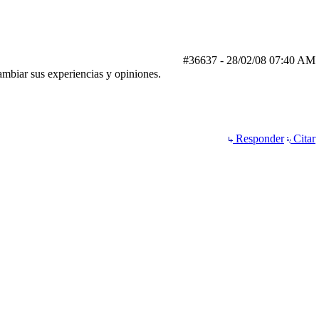
#36637
-
28/02/08
07:40 AM
ambiar sus experiencias y opiniones.
Responder
Citar