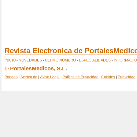
Revista Electronica de PortalesMedi
INICIO
-
NOVEDADES
-
ÚLTIMO NÚMERO
-
ESPECIALIDADES
-
INFORMACI
© PortalesMedicos, S.L.
Portada
|
Acerca de
|
Aviso Legal
|
Política de Privacidad
|
Cookies
|
Publicidad