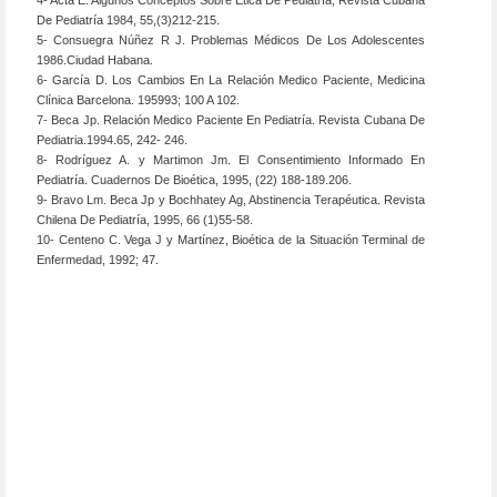
4- Acta E. Algunos Conceptos Sobre Ética De Pediatría, Revista Cubana
De Pediatría 1984, 55,(3)212-215.
5- Consuegra Núñez R J. Problemas Médicos De Los Adolescentes
1986.Ciudad Habana.
6- García D. Los Cambios En La Relación Medico Paciente, Medicina
Clínica Barcelona. 195993; 100 A 102.
7- Beca Jp. Relación Medico Paciente En Pediatría. Revista Cubana De
Pediatria.1994.65, 242- 246.
8- Rodríguez A. y Martimon Jm. El Consentimiento Informado En
Pediatría. Cuadernos De Bioética, 1995, (22) 188-189.206.
9- Bravo Lm. Beca Jp y Bochhatey Ag, Abstinencia Terapéutica. Revista
Chilena De Pediatría, 1995, 66 (1)55-58.
10- Centeno C. Vega J y Martínez, Bioética de la Situación Terminal de
Enfermedad, 1992; 47.