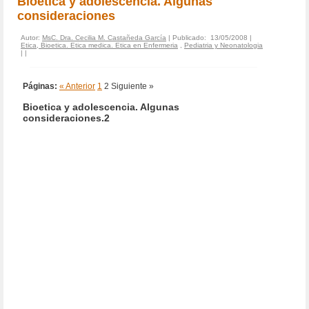
Bioetica y adolescencia. Algunas
consideraciones
Autor:
MsC. Dra. Cecilia M. Castañeda García
| Publicado: 13/05/2008 |
Etica, Bioetica. Etica medica. Etica en Enfermeria
,
Pediatria y Neonatologia
|
|
Páginas:
« Anterior
1
2
Siguiente »
Bioetica y adolescencia. Algunas
consideraciones.2