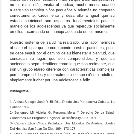
no les resulta fácil visitar al médico, mucho menos cuando
a este van también niños pequeños y además no cooperan
correctamente. Crecimiento y desarrollo al igual que su
estado nutricional son aspectos fundamentales para el
manejo de los adolescentes ya que repercute socialmente
en ellos, acarreando un manejo adecuado de los mismos.
Nuestro sistema de salud ha realizado, una labor hermosa
al darle el lugar que le corresponde a estos pacientes, pues
se debe seguir por el camino de su bienestar a plenitud, que
conozcan su lugar, que son comprendidos, y que su
sociedad lo sepa identificar como lo que son realmente, que
son un grupo etáreo diferente con características complejas
pero comprendidos y que realmente no son niños ni adultos,
simplemente luchar por una adolescencia feliz.
Bibliografía.
1- Acosta Sariego, José R. Bioética Desde Una Perspectiva Cubana. La
Habana 1997.
2- Bertomeo Mj. Vidiella, G. Persona Moral Y Derecho De La Salud.
Cuadernos De Programa Regional De Bioética4;45-67.1997.
3- Cabrera Ética Clínica Pediátrica. Dos Modelos De Análisis, Boletín
Del Hospital San Juan De Dios 1994.173-178.