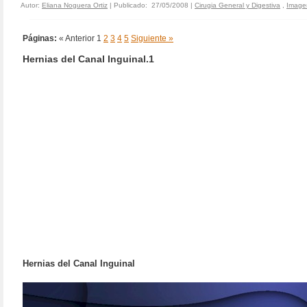
Autor:
Eliana Noguera Ortiz
| Publicado: 27/05/2008 |
Cirugia General y Digestiva
,
Imagen
Páginas:
« Anterior
1
2
3
4
5
Siguiente »
Hernias del Canal Inguinal.1
Hernias del Canal Inguinal