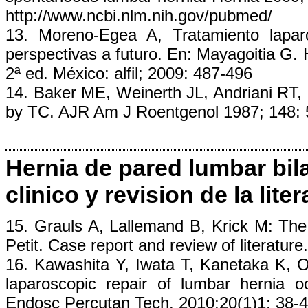
http://www.ncbi.nlm.nih.gov/pubmed/
13. Moreno-Egea A, Tratamiento lapar
perspectivas a futuro. En: Mayagoitia G. 
2ª ed. México: alfil; 2009: 487-496
14. Baker ME, Weinerth JL, Andriani RT
by TC. AJR Am J Roentgenol 1987; 148:
Hernia de pared lumbar bil
clinico y revision de la liter
15. Grauls A, Lallemand B, Krick M: The 
Petit. Case report and review of literatur
16. Kawashita Y, Iwata T, Kanetaka K, 
laparoscopic repair of lumbar hernia o
Endosc Percutan Tech. 2010;20(1)1: 38-