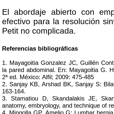
El abordaje abierto con em
efectivo para la resolución si
Petit no complicada.
Referencias bibliográficas
1. Mayagoitia Gonzalez JC, Guillén Con
la pared abdominal. En: Mayagoitia G. H
2ª ed. México: Alfil; 2009: 475-485
2. Sanjay KB, Arshad BK, Sanjay S: Bilat
163-164.
3. Stamatiou D, Skandalakis JE, Skand
anatomy, embryology, and technique of r
4. Mingolla GP, Amelio G: Lumbar herni