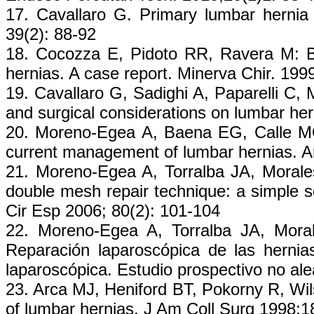
17. Cavallaro G. Primary lumbar hernia
39(2): 88-92
18. Cocozza E, Pidoto RR, Ravera M: Bi
hernias. A case report. Minerva Chir. 199
19. Cavallaro G, Sadighi A, Paparelli C, 
and surgical considerations on lumbar he
20. Moreno-Egea A, Baena EG, Calle MC,
current management of lumbar hernias. A
21. Moreno-Egea A, Torralba JA, Morale
double mesh repair technique: a simple so
Cir Esp 2006; 80(2): 101-104
22. Moreno-Egea A, Torralba JA, Mora
Reparación laparoscópica de las hernias
laparoscópica. Estudio prospectivo no ale
23. Arca MJ, Heniford BT, Pokorny R, Wi
of lumbar hernias. J Am Coll Surg 1998;1