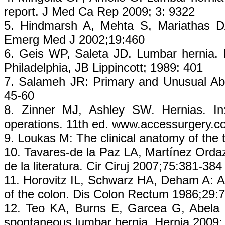
report. J Med Ca Rep 2009; 3: 9322
5. Hindmarsh A, Mehta S, Mariathas DA
Emerg Med J 2002;19:460
6. Geis WP, Saleta JD. Lumbar hernia.
Philadelphia, JB Lippincott; 1989: 401
7. Salameh JR: Primary and Unusual Ab
45-60
8. Zinner MJ, Ashley SW. Hernias. In
operations. 11th ed. www.accessurgery.c
9. Loukas M: The clinical anatomy of the t
10. Tavares-de la Paz LA, Martínez Ordaz
de la literatura. Cir Ciruj 2007;75:381-384
11. Horovitz IL, Schwarz HA, Deham A: A 
of the colon. Dis Colon Rectum 1986;29:
12. Teo KA, Burns E, Garcea G, Abela 
spontaneous lumbar hernia. Hernia 2009; 5