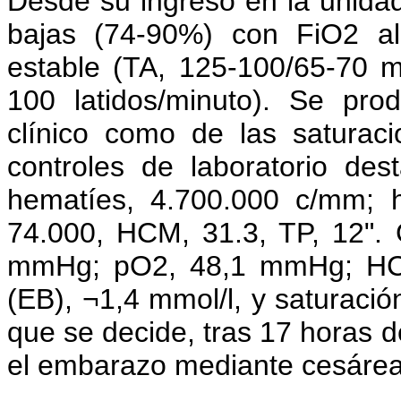
Desde su ingreso en la unida
bajas (74-90%) con FiO2 a
estable (TA, 125-100/65-70 
100 latidos/minuto). Se prod
clínico como de las saturac
controles de laboratorio des
hematíes, 4.700.000 c/mm; h
74.000, HCM, 31.3, TP, 12".
mmHg; pO2, 48,1 mmHg; HCO
(EB), ¬1,4 mmol/l, y saturaci
que se decide, tras 17 horas d
el embarazo mediante cesárea