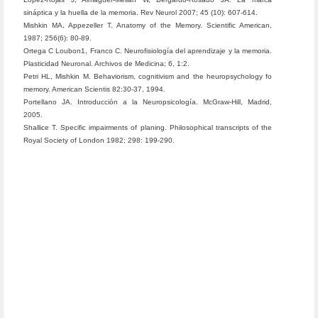
sináptica y la huella de la memoria. Rev Neurol 2007; 45 (10): 607-614.
Mishkin MA, Appezeller T. Anatomy of the Memory. Scientific American,
1987; 256(6): 80-89.
Ortega C Loubon1, Franco C. Neurofisiología del aprendizaje y la memoria.
Plasticidad Neuronal. Archivos de Medicina; 6, 1:2.
Petri HL, Mishkin M. Behaviorism, cognitivism and the heuropsychology fo
memory. American Scientis 82:30-37, 1994.
Portellano JA. Introducción a la Neuropsicología. McGraw-Hill, Madrid,
2005.
Shallice T. Specific impairments of planing. Philosophical transcripts of the
Royal Society of London 1982; 298: 199-290.