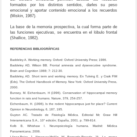
formados por los distintos sentidos, darles su peso
emocional y aportar contenido emocional a los recuerdos
(Miskin, 1987).
La base de la memoria prospectiva, la cual forma parte de
las funciones ejecutivas, se encuentra en el lóbulo frontal
(Shallice, 1982).
REFERENCIAS BIBLIOGRÁFICAS
Baddeley A. Working memory. Oxford: Oxford University Press; 1986.
Baddeley AD, Wilson BB. Frontal amnesia and dysexecutive syndrome.
Brain and Cognition 1988; 7: 212-30.
Baddeley, AD. Short term and working memory. En Tulving E. y Craik FIM
(Eds). The Oxford Handbook of Memory. New York: Oxford University Press,
2000.
Bunsey, M. Eichenbaum, H (1996). Conservation of hippocampal memory
function in rats and humans. Nature, 379, 254-257.
Eichenbaum, H. (1996). Is the rodent hippocampus just for place? Current
Opinion in Neurobiology, 6, 187, 195.
Guyton AC. Tratado de Fisiología Médica. Editorial Mc Graw Hill
Interamericana S.A., 10° edición; España, 2001. p. 799-814.
Kolb B, Whishaw I. Neuropsicología humana. Madrid: Médica
Panamericana; 2006.
López-Rojas J, Almaguer-Melián W, Bergardo-Rosado JA. La marca