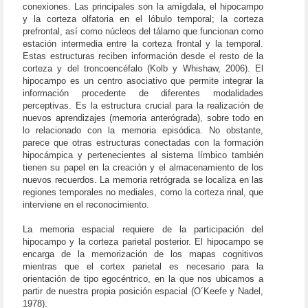
conexiones. Las principales son la amígdala, el hipocampo
y la corteza olfatoria en el lóbulo temporal; la corteza
prefrontal, así como núcleos del tálamo que funcionan como
estación intermedia entre la corteza frontal y la temporal.
Estas estructuras reciben información desde el resto de la
corteza y del troncoencéfalo (Kolb y Whishaw, 2006). El
hipocampo es un centro asociativo que permite integrar la
información procedente de diferentes modalidades
perceptivas. Es la estructura crucial para la realización de
nuevos aprendizajes (memoria anterógrada), sobre todo en
lo relacionado con la memoria episódica. No obstante,
parece que otras estructuras conectadas con la formación
hipocámpica y pertenecientes al sistema límbico también
tienen su papel en la creación y el almacenamiento de los
nuevos recuerdos. La memoria retrógrada se localiza en las
regiones temporales no mediales, como la corteza rinal, que
interviene en el reconocimiento.
La memoria espacial requiere de la participación del
hipocampo y la corteza parietal posterior. El hipocampo se
encarga de la memorización de los mapas cognitivos
mientras que el cortex parietal es necesario para la
orientación de tipo egocéntrico, en la que nos ubicamos a
partir de nuestra propia posición espacial (O´Keefe y Nadel,
1978).