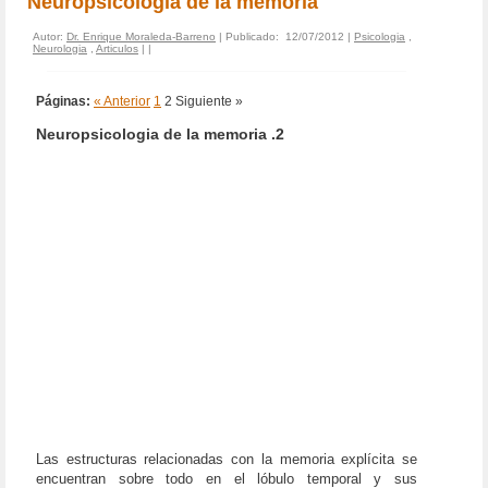
Neuropsicologia de la memoria
Autor:
Dr. Enrique Moraleda-Barreno
| Publicado: 12/07/2012 |
Psicologia
,
Neurologia
,
Articulos
|
|
Páginas:
« Anterior
1
2
Siguiente »
Neuropsicologia de la memoria .2
Las estructuras relacionadas con la memoria explícita se
encuentran sobre todo en el lóbulo temporal y sus