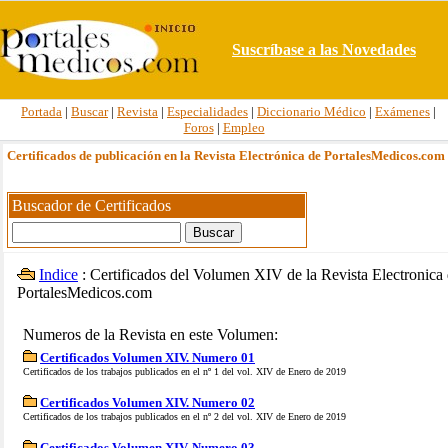
Suscríbase a las Novedades
Portada
|
Buscar
|
Revista
|
Especialidades
|
Diccionario Médico
|
Exámenes
|
Foros
|
Empleo
Certificados de publicación en la Revista Electrónica de PortalesMedicos.com
Buscador de Certificados
Indice
: Certificados del Volumen XIV de la Revista Electronica
PortalesMedicos.com
Numeros de la Revista en este Volumen:
Certificados Volumen XIV. Numero 01
Certificados de los trabajos publicados en el nº 1 del vol. XIV de Enero de 2019
Certificados Volumen XIV. Numero 02
Certificados de los trabajos publicados en el nº 2 del vol. XIV de Enero de 2019
Certificados Volumen XIV. Numero 03