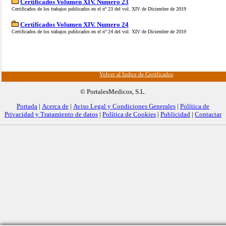
Certificados Volumen XIV. Numero 23
Certificados de los trabajos publicados en el nº 23 del vol. XIV de Diciembre de 2019
Certificados Volumen XIV. Numero 24
Certificados de los trabajos publicados en el nº 24 del vol. XIV de Diciembre de 2019
Volver al Índice de Certificados
© PortalesMedicos, S.L.
Portada
|
Acerca de
|
Aviso Legal y Condiciones Generales
|
Política de
Privacidad y Tratamiento de datos
|
Política de Cookies
|
Publicidad
|
Contactar