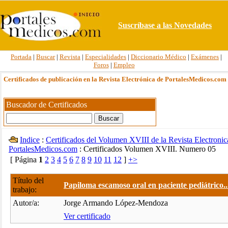
Suscríbase a las Novedades
Portada
|
Buscar
|
Revista
|
Especialidades
|
Diccionario Médico
|
Exámenes
|
Foros
|
Empleo
Certificados de publicación en la Revista Electrónica de PortalesMedicos.com
Buscador de Certificados
Indice
:
Certificados del Volumen XVIII de la Revista Electronic
PortalesMedicos.com
: Certificados Volumen XVIII. Numero 05
[ Página
1
2
3
4
5
6
7
8
9
10
11
12
]
+>
Título del
Papiloma escamoso oral en paciente pediátrico..
trabajo:
Autor/a:
Jorge Armando López-Mendoza
Ver certificado