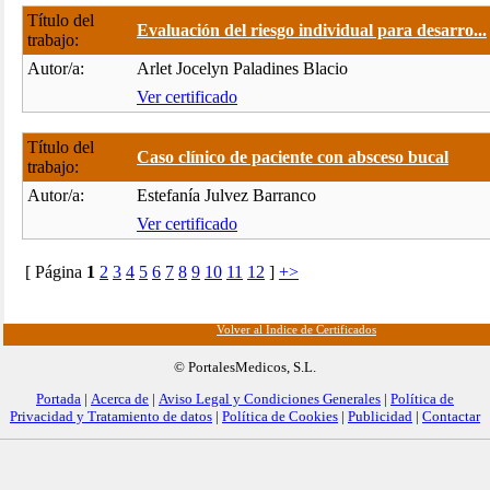
Título del
Evaluación del riesgo individual para desarro...
trabajo:
Autor/a:
Arlet Jocelyn Paladines Blacio
Ver certificado
Título del
Caso clínico de paciente con absceso bucal
trabajo:
Autor/a:
Estefanía Julvez Barranco
Ver certificado
[ Página
1
2
3
4
5
6
7
8
9
10
11
12
]
+>
Volver al Índice de Certificados
© PortalesMedicos, S.L.
Portada
|
Acerca de
|
Aviso Legal y Condiciones Generales
|
Política de
Privacidad y Tratamiento de datos
|
Política de Cookies
|
Publicidad
|
Contactar