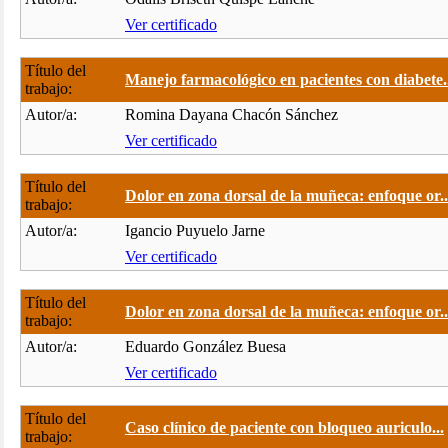
Ver certificado
Título del
Manejo farmacológico en pacientes con diabete.
trabajo:
Autor/a:
Romina Dayana Chacón Sánchez
Ver certificado
Título del
Dolor en zona dorsal de la muñeca: enfoque or..
trabajo:
Autor/a:
Igancio Puyuelo Jarne
Ver certificado
Título del
Dolor en zona dorsal de la muñeca: enfoque or..
trabajo:
Autor/a:
Eduardo González Buesa
Ver certificado
Título del
Caso clínico de paciente con bloqueo auriculo...
trabajo: