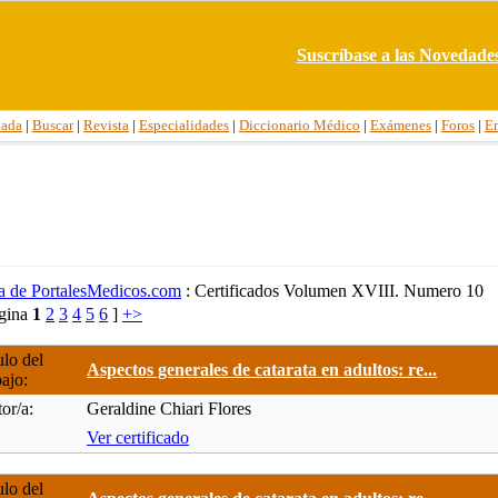
Suscríbase a las Novedade
tada
|
Buscar
|
Revista
|
Especialidades
|
Diccionario Médico
|
Exámenes
|
Foros
|
E
ca de PortalesMedicos.com
: Certificados Volumen XVIII. Numero 10
ágina
1
2
3
4
5
6
]
+>
ulo del
Aspectos generales de catarata en adultos: re...
bajo:
or/a:
Geraldine Chiari Flores
Ver certificado
ulo del