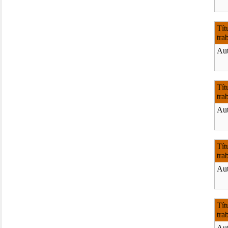
Tít
tra
Aut
Tít
tra
Aut
Tít
tra
Aut
Tít
tra
Aut