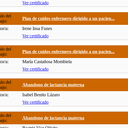
Ver certificado
ulo del
Plan de cuidos enfermero dirigido a un pacien...
bajo:
or/a:
Irene Insa Funes
Ver certificado
ulo del
Plan de cuidos enfermero dirigido a un pacien...
bajo:
or/a:
María Castañosa Mombiela
Ver certificado
ulo del
Abandono de lactancia materna
bajo:
or/a:
Isabel Benito Lázaro
Ver certificado
ulo del
Abandono de lactancia materna
bajo:
or/a:
Beatriz Viar Olivito