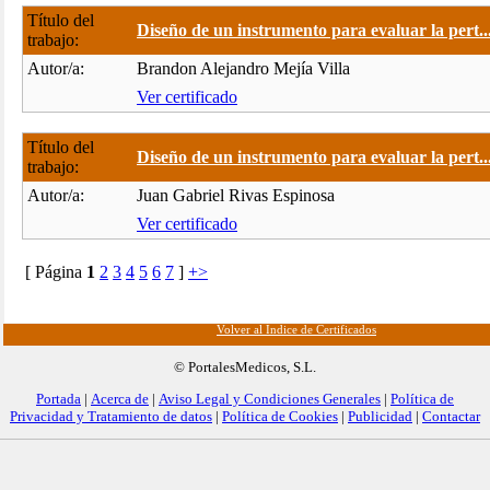
Título del
Diseño de un instrumento para evaluar la pert..
trabajo:
Autor/a:
Brandon Alejandro Mejía Villa
Ver certificado
Título del
Diseño de un instrumento para evaluar la pert..
trabajo:
Autor/a:
Juan Gabriel Rivas Espinosa
Ver certificado
[ Página
1
2
3
4
5
6
7
]
+>
Volver al Índice de Certificados
© PortalesMedicos, S.L.
Portada
|
Acerca de
|
Aviso Legal y Condiciones Generales
|
Política de
Privacidad y Tratamiento de datos
|
Política de Cookies
|
Publicidad
|
Contactar