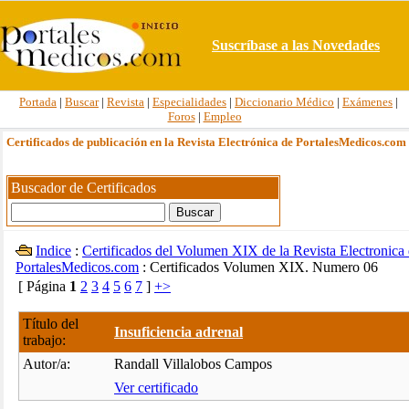
Suscríbase a las Novedades
Portada
|
Buscar
|
Revista
|
Especialidades
|
Diccionario Médico
|
Exámenes
|
Foros
|
Empleo
Certificados de publicación en la Revista Electrónica de PortalesMedicos.com
Buscador de Certificados
Indice
:
Certificados del Volumen XIX de la Revista Electronica
PortalesMedicos.com
: Certificados Volumen XIX. Numero 06
[ Página
1
2
3
4
5
6
7
]
+>
Título del
Insuficiencia adrenal
trabajo:
Autor/a:
Randall Villalobos Campos
Ver certificado