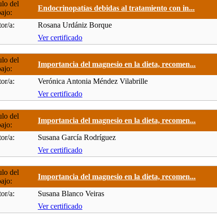
ulo del
Endocrinopatías debidas al tratamiento con in...
bajo:
or/a:
Rosana Urdániz Borque
Ver certificado
ulo del
Importancia del magnesio en la dieta, recomen...
bajo:
or/a:
Verónica Antonia Méndez Vilabrille
Ver certificado
ulo del
Importancia del magnesio en la dieta, recomen...
bajo:
or/a:
Susana García Rodríguez
Ver certificado
ulo del
Importancia del magnesio en la dieta, recomen...
bajo:
or/a:
Susana Blanco Veiras
Ver certificado