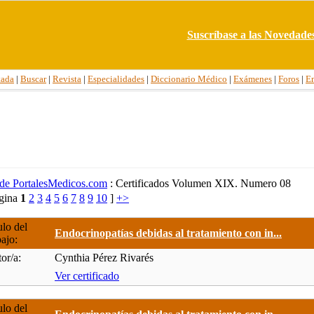
Suscríbase a las Novedade
tada
|
Buscar
|
Revista
|
Especialidades
|
Diccionario Médico
|
Exámenes
|
Foros
|
E
a de PortalesMedicos.com
: Certificados Volumen XIX. Numero 08
ágina
1
2
3
4
5
6
7
8
9
10
]
+>
ulo del
Endocrinopatías debidas al tratamiento con in...
bajo:
or/a:
Cynthia Pérez Rivarés
Ver certificado
ulo del