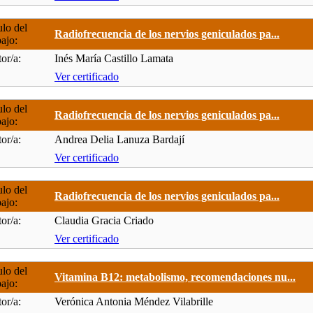
ulo del
Radiofrecuencia de los nervios geniculados pa...
bajo:
or/a:
Inés María Castillo Lamata
Ver certificado
ulo del
Radiofrecuencia de los nervios geniculados pa...
bajo:
or/a:
Andrea Delia Lanuza Bardají
Ver certificado
ulo del
Radiofrecuencia de los nervios geniculados pa...
bajo:
or/a:
Claudia Gracia Criado
Ver certificado
ulo del
Vitamina B12: metabolismo, recomendaciones nu...
bajo:
or/a:
Verónica Antonia Méndez Vilabrille