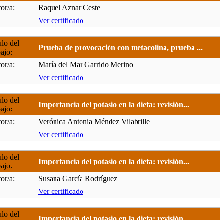
or/a:
Raquel Aznar Ceste
Ver certificado
ulo del
Prueba de provocación con metacolina, prueba ...
bajo:
or/a:
María del Mar Garrido Merino
Ver certificado
ulo del
Importancia del potasio en la dieta: revisión...
bajo:
or/a:
Verónica Antonia Méndez Vilabrille
Ver certificado
ulo del
Importancia del potasio en la dieta: revisión...
bajo:
or/a:
Susana García Rodríguez
Ver certificado
ulo del
Importancia del potasio en la dieta: revisión...