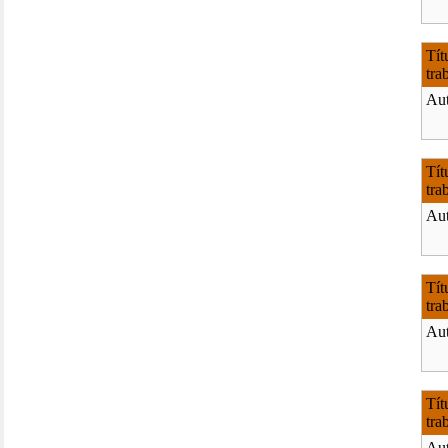
Tít
tra
Aut
Tít
tra
Aut
Tít
tra
Aut
Tít
tra
Aut