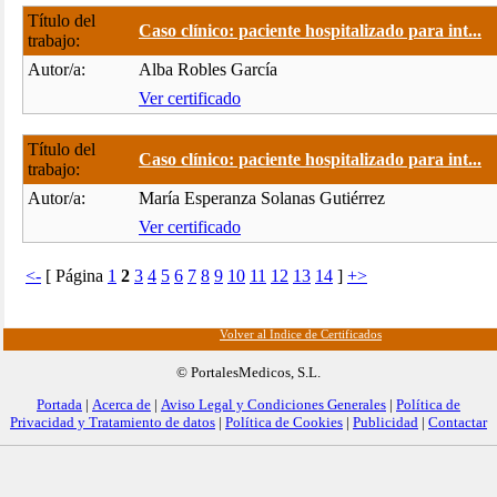
Título del
Caso clínico: paciente hospitalizado para int...
trabajo:
Autor/a:
Alba Robles García
Ver certificado
Título del
Caso clínico: paciente hospitalizado para int...
trabajo:
Autor/a:
María Esperanza Solanas Gutiérrez
Ver certificado
<-
[ Página
1
2
3
4
5
6
7
8
9
10
11
12
13
14
]
+>
Volver al Índice de Certificados
© PortalesMedicos, S.L.
Portada
|
Acerca de
|
Aviso Legal y Condiciones Generales
|
Política de
Privacidad y Tratamiento de datos
|
Política de Cookies
|
Publicidad
|
Contactar