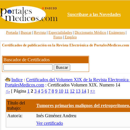
Suscríbase a las Novedades
Portada
|
Buscar
|
Revista
|
Especialidades
|
Diccionario Médico
|
Exámenes
|
Foros
|
Empleo
Certificados de publicación en la Revista Electrónica de PortalesMedicos.com
Buscador de Certificados
Indice
:
Certificados del Volumen XIX de la Revista Electronica
PortalesMedicos.com
: Certificados Volumen XIX. Numero 14
<-
[ Página
1
2
3
4
5
6
7
8
9
10
11
12
13
14
]
+>
Título del
Tumores primarios malignos del retroperitoneo.
trabajo:
Autor/a:
Inés Giménez Andreu
Ver certificado