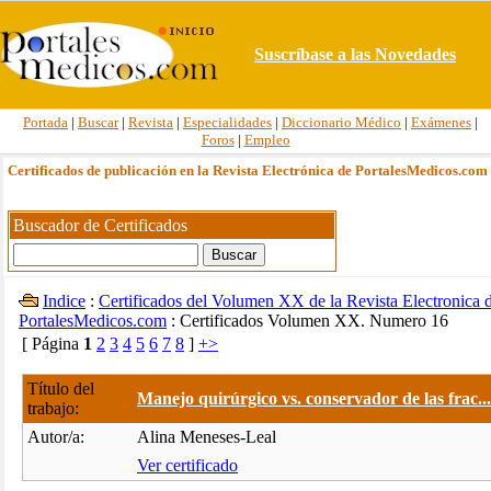
Suscríbase a las Novedades
Portada
|
Buscar
|
Revista
|
Especialidades
|
Diccionario Médico
|
Exámenes
|
Foros
|
Empleo
Certificados de publicación en la Revista Electrónica de PortalesMedicos.com
Buscador de Certificados
Indice
:
Certificados del Volumen XX de la Revista Electronica 
PortalesMedicos.com
: Certificados Volumen XX. Numero 16
[ Página
1
2
3
4
5
6
7
8
]
+>
Título del
Manejo quirúrgico vs. conservador de las frac...
trabajo:
Autor/a:
Alina Meneses-Leal
Ver certificado