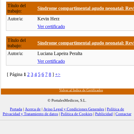
Título del
Síndrome compartimental agudo neonatal: Revis
trabajo:
Autor/a:
Kevin Herz
Ver certificado
Título del
Síndrome compartimental agudo neonatal: Revis
trabajo:
Autor/a:
Luciana Lapeira Peralta
Ver certificado
[ Página
1
2
3
4
5
6
7
8
]
+>
Volver al Índice de Certificados
© PortalesMedicos, S.L.
Portada
|
Acerca de
|
Aviso Legal y Condiciones Generales
|
Política de
Privacidad y Tratamiento de datos
|
Política de Cookies
|
Publicidad
|
Contactar