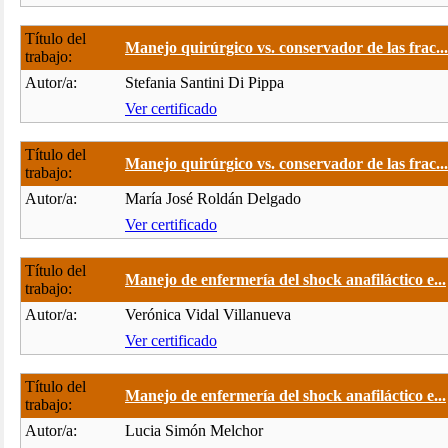
Título del
Manejo quirúrgico vs. conservador de las frac...
trabajo:
Autor/a:
Stefania Santini Di Pippa
Ver certificado
Título del
Manejo quirúrgico vs. conservador de las frac...
trabajo:
Autor/a:
María José Roldán Delgado
Ver certificado
Título del
Manejo de enfermería del shock anafiláctico e...
trabajo:
Autor/a:
Verónica Vidal Villanueva
Ver certificado
Título del
Manejo de enfermería del shock anafiláctico e...
trabajo:
Autor/a:
Lucia Simón Melchor