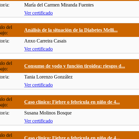
or/a:
María del Carmen Miranda Fuentes
Ver certificado
ulo del
Análisis de la situación de la Diabetes Melli...
bajo:
or/a:
Anxo Carreira Casais
Ver certificado
ulo del
Consumo de yodo y función tiroidea: riesgos d...
bajo:
or/a:
Tania Lorenzo González
Ver certificado
ulo del
Caso clínico: Fiebre o febrícula en niño de 4...
bajo:
or/a:
Susana Molinos Bosque
Ver certificado
ulo del
Caso clínico: Fiebre o febrícula en niño de 4...