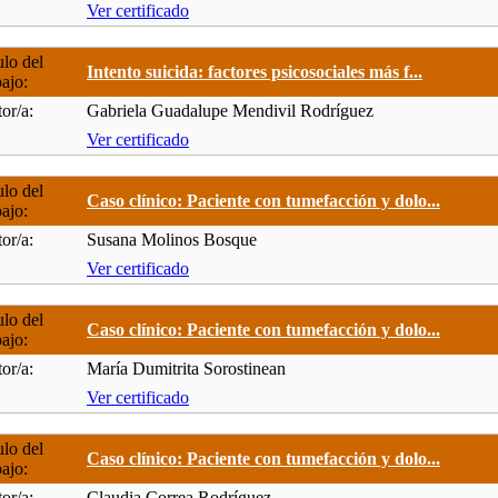
Ver certificado
ulo del
Intento suicida: factores psicosociales más f...
bajo:
or/a:
Gabriela Guadalupe Mendivil Rodríguez
Ver certificado
ulo del
Caso clínico: Paciente con tumefacción y dolo...
bajo:
or/a:
Susana Molinos Bosque
Ver certificado
ulo del
Caso clínico: Paciente con tumefacción y dolo...
bajo:
or/a:
María Dumitrita Sorostinean
Ver certificado
ulo del
Caso clínico: Paciente con tumefacción y dolo...
bajo:
or/a:
Claudia Correa Rodríguez