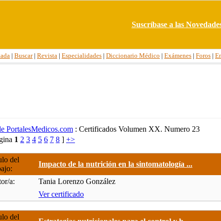
Suscríbase a las Novedade
tada
|
Buscar
|
Revista
|
Especialidades
|
Diccionario Médico
|
Exámenes
|
Foros
|
E
 de PortalesMedicos.com
: Certificados Volumen XX. Numero 23
ágina
1
2
3
4
5
6
7
8
]
+>
ulo del
Impacto de la nutrición en la sintomatología ...
bajo:
or/a:
Tania Lorenzo González
Ver certificado
ulo del