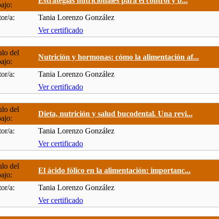
Estrategias nutricionales para el control y b...
bajo:
or/a:
Tania Lorenzo González
Ver certificado
ulo del
Nutrición y hormonas: cómo la alimentación af...
bajo:
or/a:
Tania Lorenzo González
Ver certificado
ulo del
Dieta, nutrición y salud bucodental. Una revi...
bajo:
or/a:
Tania Lorenzo González
Ver certificado
ulo del
El ácido fólico en la alimentación: importanc...
bajo:
or/a:
Tania Lorenzo González
Ver certificado