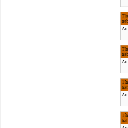
Tít
tra
Aut
Tít
tra
Aut
Tít
tra
Aut
Tít
tra
Aut