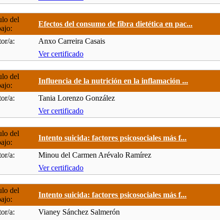
ulo del
Efectos del consumo de fibra dietética en pac...
bajo:
or/a:
Anxo Carreira Casais
Ver certificado
ulo del
Influencia de la nutrición en la inflamación ...
bajo:
or/a:
Tania Lorenzo González
Ver certificado
ulo del
Intento suicida: factores psicosociales más f...
bajo:
or/a:
Minou del Carmen Arévalo Ramírez
Ver certificado
ulo del
Intento suicida: factores psicosociales más f...
bajo:
or/a:
Vianey Sánchez Salmerón