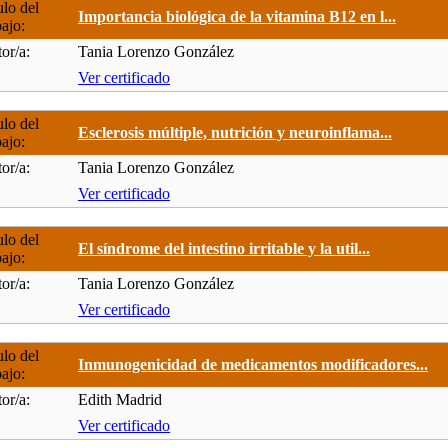
ulo del
Importancia biológica de la vitamina B12 en l...
bajo:
or/a:
Tania Lorenzo González
Ver certificado
ulo del
Esclerosis múltiple, nutrición y neuroinflama...
bajo:
or/a:
Tania Lorenzo González
Ver certificado
ulo del
El síndrome del intestino irritable y la util...
bajo:
or/a:
Tania Lorenzo González
Ver certificado
ulo del
Inmunogenicidad de medicamentos modificadores...
bajo:
or/a:
Edith Madrid
Ver certificado