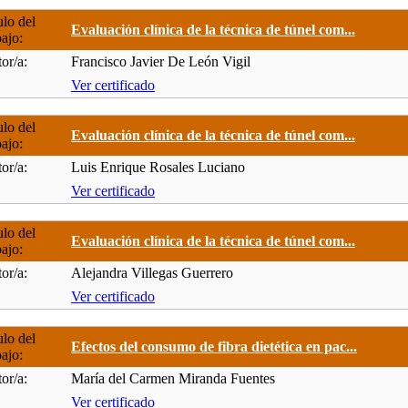
ulo del
Evaluación clínica de la técnica de túnel com...
bajo:
or/a:
Francisco Javier De León Vigil
Ver certificado
ulo del
Evaluación clínica de la técnica de túnel com...
bajo:
or/a:
Luis Enrique Rosales Luciano
Ver certificado
ulo del
Evaluación clínica de la técnica de túnel com...
bajo:
or/a:
Alejandra Villegas Guerrero
Ver certificado
ulo del
Efectos del consumo de fibra dietética en pac...
bajo:
or/a:
María del Carmen Miranda Fuentes
Ver certificado