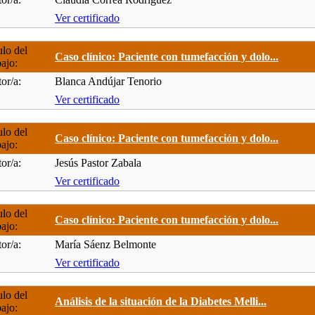
Ver certificado
ulo del
Caso clínico: Paciente con tumefacción y dolo...
bajo:
or/a:
Blanca Andújar Tenorio
Ver certificado
ulo del
Caso clínico: Paciente con tumefacción y dolo...
bajo:
or/a:
Jesús Pastor Zabala
Ver certificado
ulo del
Caso clínico: Paciente con tumefacción y dolo...
bajo:
or/a:
María Sáenz Belmonte
Ver certificado
ulo del
Análisis de la situación de la Diabetes Melli...
bajo: