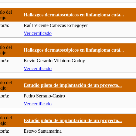
ulo del
Hallazgos dermatoscópicos en linfangioma cutá...
bajo:
or/a:
Raúl Vicente Cabezas Echegoyen
Ver certificado
ulo del
Hallazgos dermatoscópicos en linfangioma cutá...
bajo:
or/a:
Kevin Gerardo Villatoro Godoy
Ver certificado
ulo del
Estudio piloto de implantación de un proyecto...
bajo:
or/a:
Pedro Serrano-Castro
Ver certificado
ulo del
Estudio piloto de implantación de un proyecto...
bajo:
or/a:
Estevo Santamarina