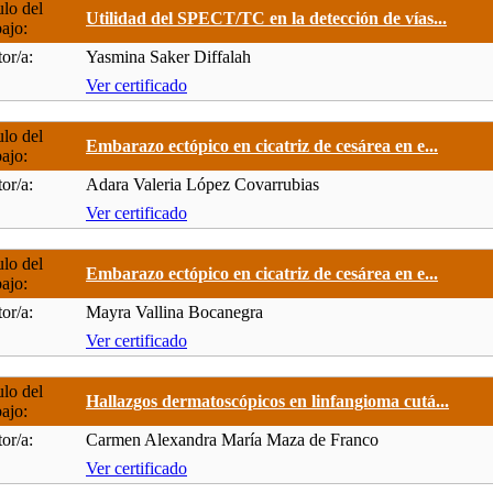
ulo del
Utilidad del SPECT/TC en la detección de vías...
bajo:
or/a:
Yasmina Saker Diffalah
Ver certificado
ulo del
Embarazo ectópico en cicatriz de cesárea en e...
bajo:
or/a:
Adara Valeria López Covarrubias
Ver certificado
ulo del
Embarazo ectópico en cicatriz de cesárea en e...
bajo:
or/a:
Mayra Vallina Bocanegra
Ver certificado
ulo del
Hallazgos dermatoscópicos en linfangioma cutá...
bajo:
or/a:
Carmen Alexandra María Maza de Franco
Ver certificado