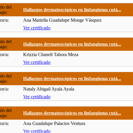
ulo del
Hallazgos dermatoscópicos en linfangioma cutá...
bajo:
or/a:
Ana Mariella Guadalupe Monge Vásquez
Ver certificado
ulo del
Hallazgos dermatoscópicos en linfangioma cutá...
bajo:
or/a:
Krizzia Chanell Tabora Meza
Ver certificado
ulo del
Hallazgos dermatoscópicos en linfangioma cutá...
bajo:
or/a:
Nataly Abigail Ayala Ayala
Ver certificado
ulo del
Hallazgos dermatoscópicos en linfangioma cutá...
bajo:
or/a:
Ana Guadalupe Palacios Ventura
Ver certificado