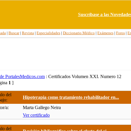
Suscríbase a las Novedade
tada
|
Buscar
|
Revista
|
Especialidades
|
Diccionario Médico
|
Exámenes
|
Foros
|
E
a de PortalesMedicos.com
: Certificados Volumen XXI. Numero 12
ágina
1
]
ulo del
Hipoterapia como tratamiento rehabilitador en...
bajo:
or/a:
Marta Gallego Neira
Ver certificado
ulo del