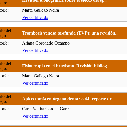
Revisión bibliográfica sobre el efecto del ej...
bajo:
or/a:
Marta Gallego Neira
Ver certificado
ulo del
Trombosis venosa profunda (TVP): una revisión...
bajo:
or/a:
Ariana Coronado Ocampo
Ver certificado
ulo del
Fisioterapia en el bruxismo. Revisión bibliog...
bajo:
or/a:
Marta Gallego Neira
Ver certificado
ulo del
Apicectomía en órgano dentario 44: reporte de...
bajo:
or/a:
Carla Yanira Corona García
Ver certificado