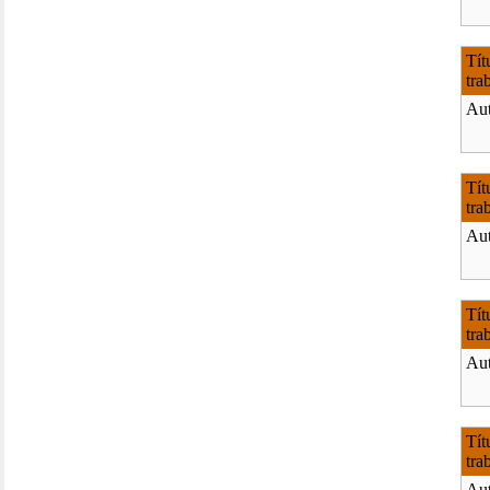
Tít
tra
Aut
Tít
tra
Aut
Tít
tra
Aut
Tít
tra
Aut