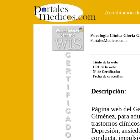
Acreditación de
Psicología Clínica Gloria 
PortalesMedicos.com.
Título de la web:
URL de la web:
Nº de Certificado:
Fecha de concesión:
Descripción
:
Página web del Ga
Giménez, para adul
trastornos clínico
Depresión, ansieda
conducta, impulsi